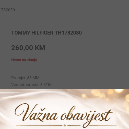
H1782080
TOMMY HILFIGER TH1782080
260,00
KM
Nema na stanju
Promjer: 38 MM
Vodootpornost: 3 ATM
Krunica: Obicna
Materija narukvice: Stainless-steel
Materijal kucista: Stainless-steel
Mehanizam: Quartz
Garancija: 24 mjeseca
Vrijeme dostave: 1-2 dana