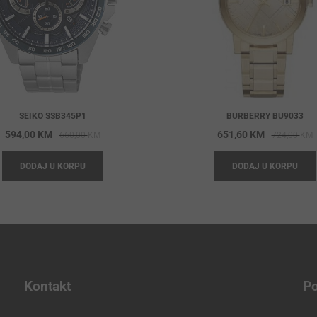
SEIKO SSB345P1
BURBERRY BU9033
Original
Current
O
C
594,00
KM
651,60
KM
660,00
KM
724,00
KM
price
price
p
p
DODAJ U KORPU
DODAJ U KORPU
was:
is:
w
i
660,00 KM.
594,00 KM.
7
6
Kontakt
Po