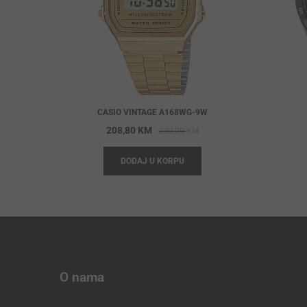
CASIO VINTAGE A168WG-9W
Original
Current
208,80
KM
232,00
KM
price
price
DODAJ U KORPU
was:
is:
232,00 KM.
208,80 KM.
O nama