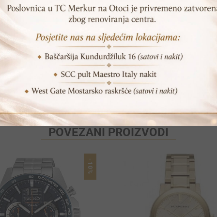
SKU:
TH1782080
Print
Pošalji prijatelju
POVEZANI PROIZVODI
-10%