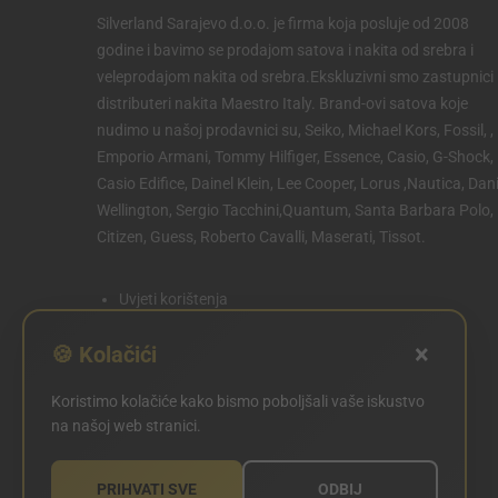
Silverland Sarajevo d.o.o. je firma koja posluje od 2008
godine i bavimo se prodajom satova i nakita od srebra i
veleprodajom nakita od srebra.Ekskluzivni smo zastupnici 
distributeri nakita Maestro Italy. Brand-ovi satova koje
nudimo u našoj prodavnici su, Seiko, Michael Kors, Fossil, ,
Emporio Armani, Tommy Hilfiger, Essence, Casio, G-Shock,
Casio Edifice, Dainel Klein, Lee Cooper, Lorus ,Nautica, Dani
Wellington, Sergio Tacchini,Quantum, Santa Barbara Polo,
Citizen, Guess, Roberto Cavalli, Maserati, Tissot.
Uvjeti korištenja
Politika privatnosti
×
🍪 Kolačići
Politika kolačića
Koristimo kolačiće kako bismo poboljšali vaše iskustvo
POSTAVKE KOLAČIĆA
na našoj web stranici.
PRIHVATI SVE
ODBIJ