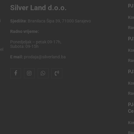
PJ
Silver Land d.o.o.
Ko
i
Sjedište
: Branilaca Šipa 39, 71000 Sarajevo
Ra
Radno vrijeme:
PJ
Ponedjeljak – petak 09-17h,
Subota: 09-15h
el
Ko
E mail:
prodaja@silverland.ba
Ra
PJ
Ko
Ra
PJ
Ce
Ko
Ra