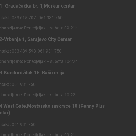
1- Gradačačka br. 1,Merkur centar
ntakt
: 033 615-707 , 061 931-750
dno vrijeme:
Ponedjeljak – subota 09-21h
2-Vrbanja 1, Sarajevo City Centar
ntakt
: 033 489-598, 061 931-750
dno vrijeme:
Ponedjeljak – subota 10-22h
3-Kundurdžiluk 16, Baščarsija
ntakt
: 061 931 750
dno vrijeme:
Ponedjeljak – subota 10-22h
4 West Gate,Mostarsko raskrsce 10 (Penny Plus
ntar)
ntakt
: 061 931 750
dno vrijeme:
Ponedjeljak – subota 09-21h