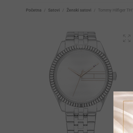
Početna
/
Satovi
/
Ženski satovi
/
Tommy Hilfiger T