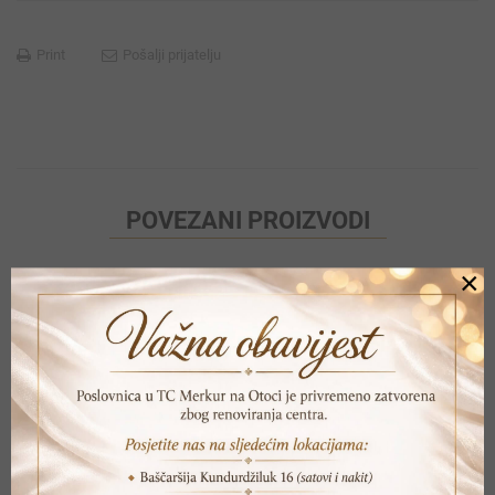
Print
Pošalji prijatelju
POVEZANI PROIZVODI
×