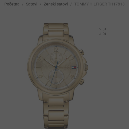
Početna
/
Satovi
/
Ženski satovi
/
TOMMY HILFIGER TH178182