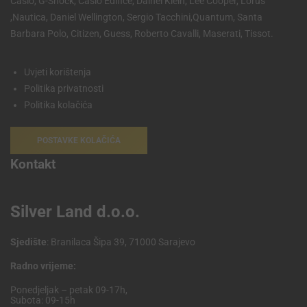
Casio, G-Shock, Casio Edifice, Dainel Klein, Lee Cooper, Lorus
,Nautica, Daniel Wellington, Sergio Tacchini,Quantum, Santa
Barbara Polo, Citizen, Guess, Roberto Cavalli, Maserati, Tissot.
Uvjeti korištenja
Politika privatnosti
Politika kolačića
POSTAVKE KOLAČIĆA
Kontakt
Silver Land d.o.o.
Sjedište
: Branilaca Šipa 39, 71000 Sarajevo
Radno vrijeme:
Ponedjeljak – petak 09-17h,
Subota: 09-15h