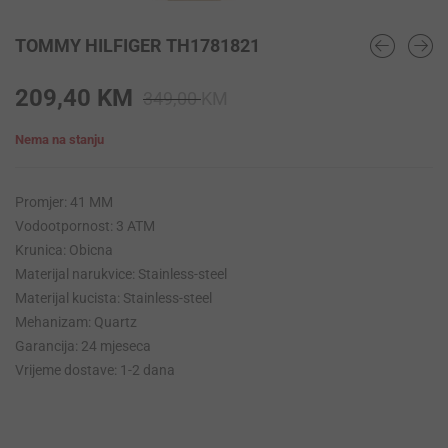
TOMMY HILFIGER TH1781821
Original
Current
209,40
KM
349,00
KM
price
price
Nema na stanju
was:
is:
349,00 KM.
209,40 KM.
Promjer: 41 MM
Vodootpornost: 3 ATM
Krunica: Obicna
Materijal narukvice: Stainless-steel
Materijal kucista: Stainless-steel
Mehanizam: Quartz
Garancija: 24 mjeseca
Vrijeme dostave: 1-2 dana