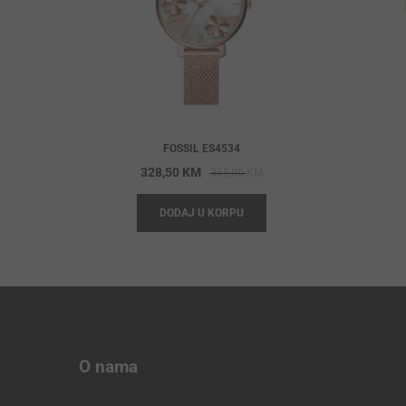
FOSSIL ES4534
Original
Current
328,50
KM
365,00
KM
price
price
DODAJ U KORPU
was:
is:
365,00 KM.
328,50 KM.
O nama