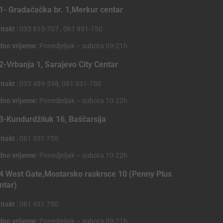
1- Gradačačka br. 1,Merkur centar
ntakt
: 033 615-707 , 061 931-750
dno vrijeme:
Ponedjeljak – subota 09-21h
2-Vrbanja 1, Sarajevo City Centar
ntakt
: 033 489-598, 061 931-750
dno vrijeme:
Ponedjeljak – subota 10-22h
3-Kundurdžiluk 16, Baščarsija
ntakt
: 061 931 750
dno vrijeme:
Ponedjeljak – subota 10-22h
4 West Gate,Mostarsko raskrsce 10 (Penny Plus
ntar)
ntakt
: 061 931 750
dno vrijeme:
Ponedjeljak – subota 09-21h