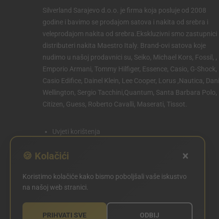
Silverland Sarajevo d.o.o. je firma koja posluje od 2008
godine i bavimo se prodajom satova i nakita od srebra i
veleprodajom nakita od srebra.Ekskluzivni smo zastupnici 
distributeri nakita Maestro Italy. Brand-ovi satova koje
nudimo u našoj prodavnici su, Seiko, Michael Kors, Fossil, ,
Emporio Armani, Tommy Hilfiger, Essence, Casio, G-Shock,
Casio Edifice, Dainel Klein, Lee Cooper, Lorus ,Nautica, Dani
Wellington, Sergio Tacchini,Quantum, Santa Barbara Polo,
Citizen, Guess, Roberto Cavalli, Maserati, Tissot.
Uvjeti korištenja
Politika privatnosti
×
🍪 Kolačići
Politika kolačića
Koristimo kolačiće kako bismo poboljšali vaše iskustvo
POSTAVKE KOLAČIĆA
na našoj web stranici.
PRIHVATI SVE
ODBIJ