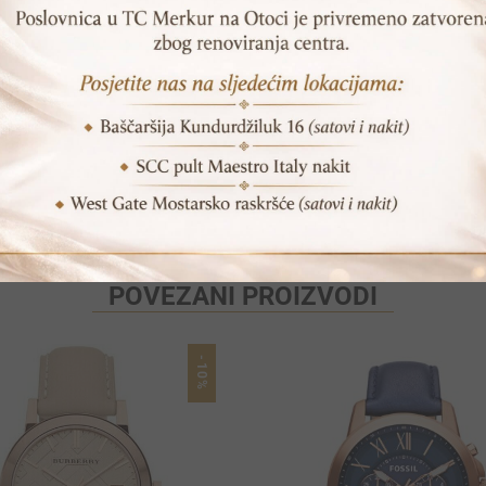
SKU:
TH1781751
Print
Pošalji prijatelju
POVEZANI PROIZVODI
-10%