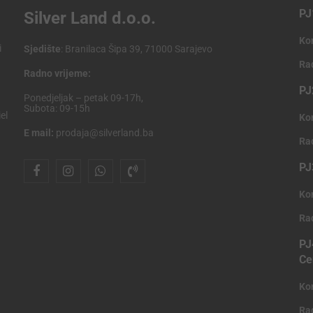
PJ
Silver Land d.o.o.
Ko
i
Sjedište
: Branilaca Šipa 39, 71000 Sarajevo
Ra
Radno vrijeme:
PJ
Ponedjeljak – petak 09-17h,
Subota: 09-15h
el
Ko
E mail:
prodaja@silverland.ba
Ra
PJ
Ko
Ra
PJ
Ce
Ko
Ra