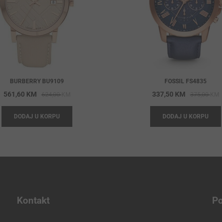
BURBERRY BU9109
FOSSIL FS4835
Original
Current
O
C
561,60
KM
337,50
KM
624,00
KM
375,00
KM
price
price
p
p
DODAJ U KORPU
DODAJ U KORPU
was:
is:
w
i
624,00 KM.
561,60 KM.
3
3
Kontakt
Po