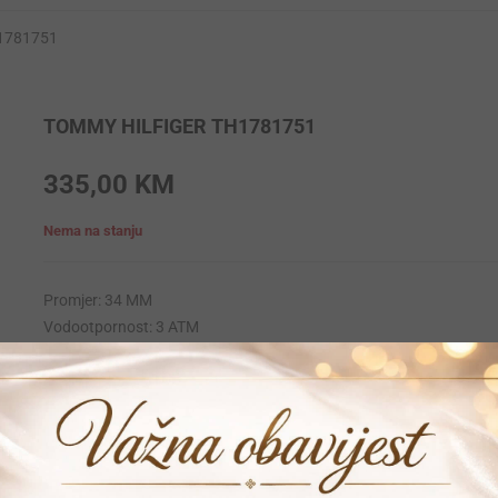
H1781751
TOMMY HILFIGER TH1781751
335,00
KM
Nema na stanju
Promjer: 34 MM
Vodootpornost: 3 ATM
Krunica: Obicna
Materija narukvice: Stainless-steel
Materijal kucista: Stainless-steel
Mehanizam: Quartz
Garancija: 24 mjeseca
Vrijeme dostave: 1-2 dana