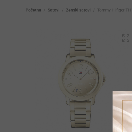
Početna
/
Satovi
/
Ženski satovi
/
Tommy Hilfiger T