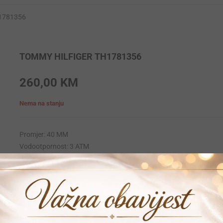
H1781356
TOMMY HILFIGER TH1781356
260,00
KM
Nema na stanju
Promjer: 40 MM
Vodootpornost: 3 ATM
Krunica: Obicna
Materija narukvice: Stainless-steel
Materijal kucista: Stainless-steel
Mehanizam: Quartz
Garancija: 24 mjeseca
Vrijeme dostave: 1-2 dana