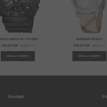
ASIO G-SHOCK GA-110-1BER
BURBERRY BU9022
Original
Current
O
C
282,60
KM
526,50
KM
314,00
KM
585,00
KM
price
price
p
p
DODAJ U KORPU
DODAJ U KORPU
was:
is:
w
i
314,00 KM.
282,60 KM.
5
5
Kontakt
Po