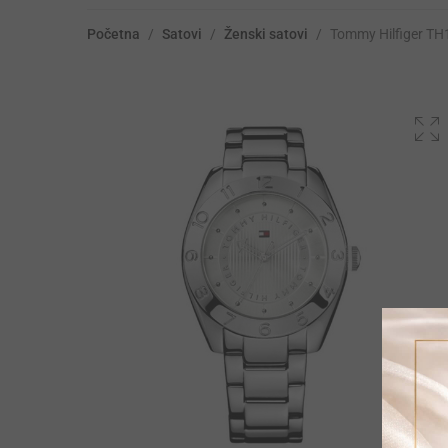
Početna
/
Satovi
/
Ženski satovi
/
Tommy Hilfiger T