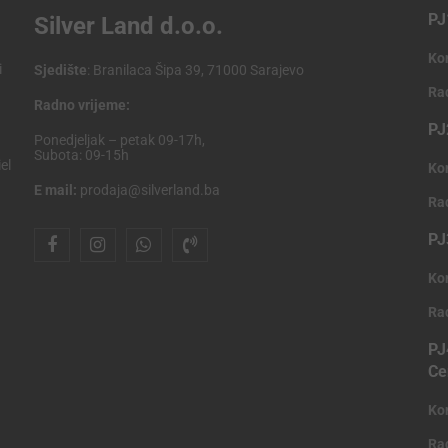
PJ
Silver Land d.o.o.
Ko
i
Sjedište
: Branilaca Šipa 39, 71000 Sarajevo
Ra
Radno vrijeme:
PJ
Ponedjeljak – petak 09-17h,
Subota: 09-15h
el
Ko
E mail:
prodaja@silverland.ba
Ra
PJ
Ko
Ra
PJ
Ce
Ko
Ra