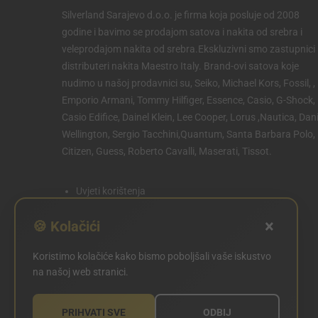
Silverland Sarajevo d.o.o. je firma koja posluje od 2008
godine i bavimo se prodajom satova i nakita od srebra i
veleprodajom nakita od srebra.Ekskluzivni smo zastupnici 
distributeri nakita Maestro Italy. Brand-ovi satova koje
nudimo u našoj prodavnici su, Seiko, Michael Kors, Fossil, ,
Emporio Armani, Tommy Hilfiger, Essence, Casio, G-Shock,
Casio Edifice, Dainel Klein, Lee Cooper, Lorus ,Nautica, Dani
Wellington, Sergio Tacchini,Quantum, Santa Barbara Polo,
Citizen, Guess, Roberto Cavalli, Maserati, Tissot.
Uvjeti korištenja
Politika privatnosti
×
🍪 Kolačići
Politika kolačića
Koristimo kolačiće kako bismo poboljšali vaše iskustvo
POSTAVKE KOLAČIĆA
na našoj web stranici.
PRIHVATI SVE
ODBIJ