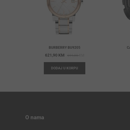
BURBERRY BU9205
C
Original
Current
621,90
KM
691,00
KM
price
price
DODAJ U KORPU
was:
is:
691,00 KM.
621,90 KM.
O nama