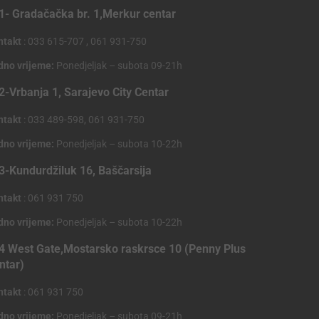
1- Gradačačka br. 1,Merkur centar
ntakt
: 033 615-707 , 061 931-750
dno vrijeme:
Ponedjeljak – subota 09-21h
2-Vrbanja 1, Sarajevo City Centar
ntakt
: 033 489-598, 061 931-750
dno vrijeme:
Ponedjeljak – subota 10-22h
3-Kundurdžiluk 16, Baščarsija
ntakt
: 061 931 750
dno vrijeme:
Ponedjeljak – subota 10-22h
4 West Gate,Mostarsko raskrsce 10 (Penny Plus
ntar)
ntakt
: 061 931 750
dno vrijeme:
Ponedjeljak – subota 09-21h