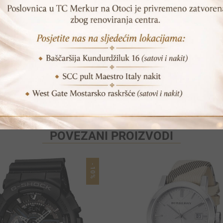
SKU:
TH1781356
Print
Pošalji prijatelju
POVEZANI PROIZVODI
-10%