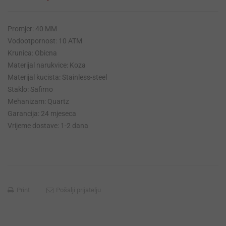
was:
is:
660,00 KM.
627,00 KM.
Promjer: 40 MM
Vodootpornost: 10 ATM
Krunica: Obicna
Materijal narukvice: Koza
Materijal kucista: Stainless-steel
Staklo: Safirno
Mehanizam: Quartz
Garancija: 24 mjeseca
Vrijeme dostave: 1-2 dana
Print
Pošalji prijatelju