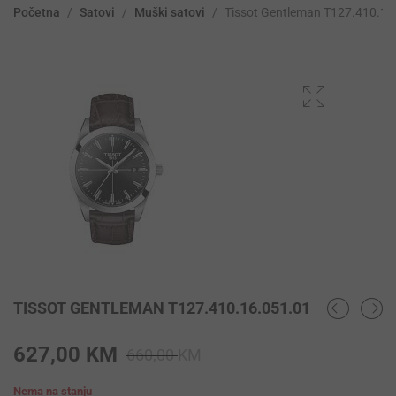
Početna
/
Satovi
/
Muški satovi
/
Tissot Gentleman T127.410.16
TISSOT GENTLEMAN T127.410.16.051.01
Original
Current
627,00
KM
660,00
KM
price
price
Nema na stanju