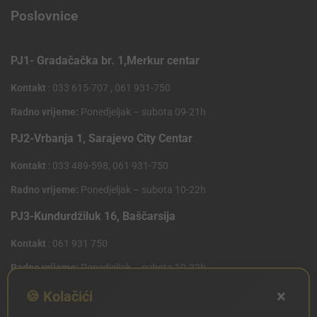
Poslovnice
PJ1- Gradačačka br. 1,Merkur centar
Kontakt
: 033 615-707 , 061 931-750
Radno vrijeme:
Ponedjeljak – subota 09-21h
PJ2-Vrbanja 1, Sarajevo City Centar
Kontakt
: 033 489-598, 061 931-750
Radno vrijeme:
Ponedjeljak – subota 10-22h
PJ3-Kundurdžiluk 16, Baščarsija
Kontakt
: 061 931 750
Radno vrijeme:
Ponedjeljak – subota 10-22h
×
PJ4 West Gate,Mostarsko raskrsce 10 (Penny Plus
🍪 Kolačići
Centar)