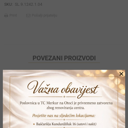
SKU:
SL.9.1242.1.04
Print
Pošalji prijatelju
POVEZANI PROIZVODI
×