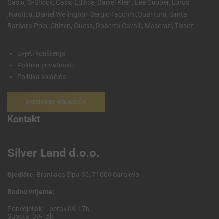
Casio, G-Shock, Casio Edifice, Dainel Klein, Lee Cooper, Lorus
,Nautica, Daniel Wellington, Sergio Tacchini,Quantum, Santa
Barbara Polo, Citizen, Guess, Roberto Cavalli, Maserati, Tissot.
Uvjeti korištenja
Politika privatnosti
Politika kolačića
POSTAVKE KOLAČIĆA
Kontakt
Silver Land d.o.o.
Sjedište
: Branilaca Šipa 39, 71000 Sarajevo
Radno vrijeme:
Ponedjeljak – petak 09-17h,
Subota: 09-15h