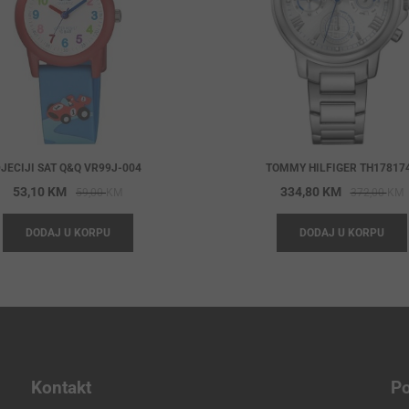
JECIJI SAT Q&Q VR99J-004
TOMMY HILFIGER TH17817
Original
Current
O
C
53,10
KM
334,80
KM
59,00
KM
372,00
KM
price
price
p
p
DODAJ U KORPU
DODAJ U KORPU
was:
is:
w
i
59,00 KM.
53,10 KM.
3
3
Kontakt
Po