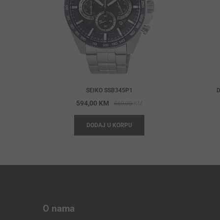
SEIKO SSB345P1
D
Original
Current
594,00
KM
660,00
KM
price
price
DODAJ U KORPU
was:
is:
660,00 KM.
594,00 KM.
O nama