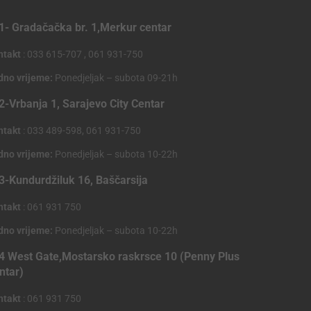
1- Gradačačka br. 1,Merkur centar
ntakt
: 033 615-707 , 061 931-750
dno vrijeme:
Ponedjeljak – subota 09-21h
2-Vrbanja 1, Sarajevo City Centar
ntakt
: 033 489-598, 061 931-750
dno vrijeme:
Ponedjeljak – subota 10-22h
3-Kundurdžiluk 16, Baščarsija
ntakt
: 061 931 750
dno vrijeme:
Ponedjeljak – subota 10-22h
4 West Gate,Mostarsko raskrsce 10 (Penny Plus
ntar)
ntakt
: 061 931 750