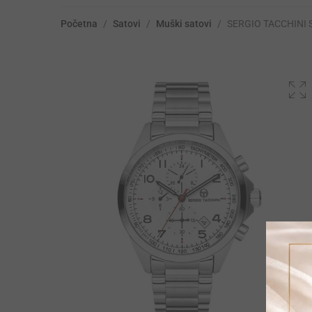
Početna
/
Satovi
/
Muški satovi
/
SERGIO TACCHINI S