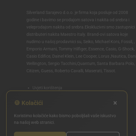
Silverland Sarajevo d.o.o. je firma koja posluje od 2008
godine i bavimo se prodajom satova i nakita od srebra i
veleprodajom nakita od srebra.Ekskluzivni smo zastupnici 
distributeri nakita Maestro Italy. Brand-ovi satova koje
nudimo u našoj prodavnici su, Seiko, Michael Kors, Fossil, ,
Emporio Armani, Tommy Hilfiger, Essence, Casio, G-Shock,
Casio Edifice, Dainel Klein, Lee Cooper, Lorus ,Nautica, Dani
Wellington, Sergio Tacchini,Quantum, Santa Barbara Polo,
Citizen, Guess, Roberto Cavalli, Maserati, Tissot.
Uvjeti korištenja
Politika privatnosti
×
🍪 Kolačići
Politika kolačića
Koristimo kolačiće kako bismo poboljšali vaše iskustvo
POSTAVKE KOLAČIĆA
na našoj web stranici.