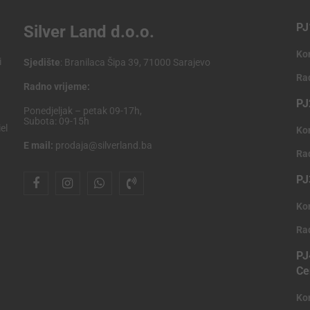
PJ
Silver Land d.o.o.
Ko
i
Sjedište
: Branilaca Šipa 39, 71000 Sarajevo
Ra
Radno vrijeme:
PJ
Ponedjeljak – petak 09-17h,
Subota: 09-15h
el
Ko
E mail:
prodaja@silverland.ba
Ra
PJ
Ko
Ra
PJ
Ce
Ko