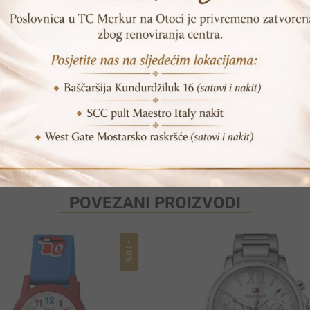
Garancija: 24 mjeseca
Vrijeme dostave: 1-2 dana
Print
Pošalji prijatelju
POVEZANI PROIZVODI
-10%