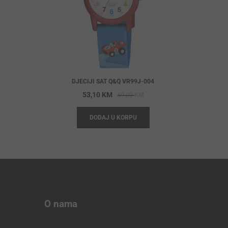
DJECIJI SAT Q&Q VR99J-004
Original
Current
53,10
KM
59,00
KM
price
price
DODAJ U KORPU
was:
is:
59,00 KM.
53,10 KM.
O nama