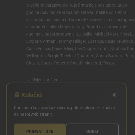
Silverland Sarajevo d.o.o. je firma koja posluje od 2008
godine i bavimo se prodajom satova i nakita od srebra i
veleprodajom nakita od srebra.Ekskluzivni smo zastupnici 
distributeri nakita Maestro Italy. Brand-ovi satova koje
nudimo u našoj prodavnici su, Seiko, Michael Kors, Fossil, ,
Emporio Armani, Tommy Hilfiger, Essence, Casio, G-Shock,
Casio Edifice, Dainel Klein, Lee Cooper, Lorus ,Nautica, Dani
Wellington, Sergio Tacchini,Quantum, Santa Barbara Polo,
Citizen, Guess, Roberto Cavalli, Maserati, Tissot.
Uvjeti korištenja
Politika privatnosti
×
🍪 Kolačići
Politika kolačića
Koristimo kolačiće kako bismo poboljšali vaše iskustvo
POSTAVKE KOLAČIĆA
na našoj web stranici.
PRIHVATI SVE
ODBIJ