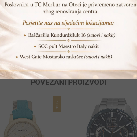
Print
Pošalji prijatelju
POVEZANI PROIZVODI
-10%