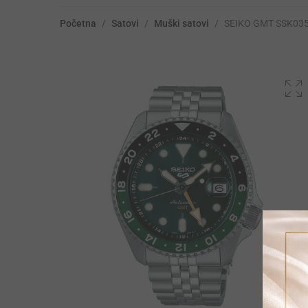
Početna
/
Satovi
/
Muški satovi
/
SEIKO GMT SSK03