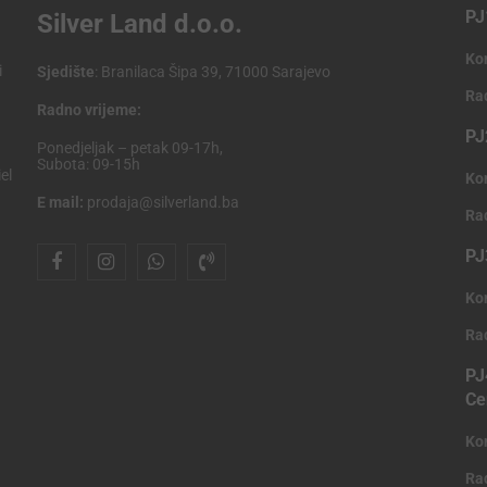
PJ
Silver Land d.o.o.
Ko
i
Sjedište
: Branilaca Šipa 39, 71000 Sarajevo
Ra
Radno vrijeme:
PJ
Ponedjeljak – petak 09-17h,
Subota: 09-15h
el
Ko
E mail:
prodaja@silverland.ba
Ra
PJ
Ko
Ra
PJ
Ce
Ko
Ra