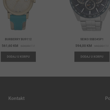
BURBERRY BU9112
SEIKO SSB345P1
Original
Current
O
C
561,60
KM
594,00
KM
624,00
KM
660,00
KM
price
price
p
p
DODAJ U KORPU
DODAJ U KORPU
was:
is:
w
i
624,00 KM.
561,60 KM.
6
5
Kontakt
Po