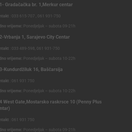
1- Gradačačka br. 1,Merkur centar
ntakt
: 033 615-707 , 061 931-750
dno vrijeme:
Ponedjeljak – subota 09-21h
2-Vrbanja 1, Sarajevo City Centar
ntakt
: 033 489-598, 061 931-750
dno vrijeme:
Ponedjeljak – subota 10-22h
3-Kundurdžiluk 16, Baščarsija
ntakt
: 061 931 750
dno vrijeme:
Ponedjeljak – subota 10-22h
4 West Gate,Mostarsko raskrsce 10 (Penny Plus
ntar)
ntakt
: 061 931 750
dno vrijeme:
Ponedjeljak – subota 09-21h