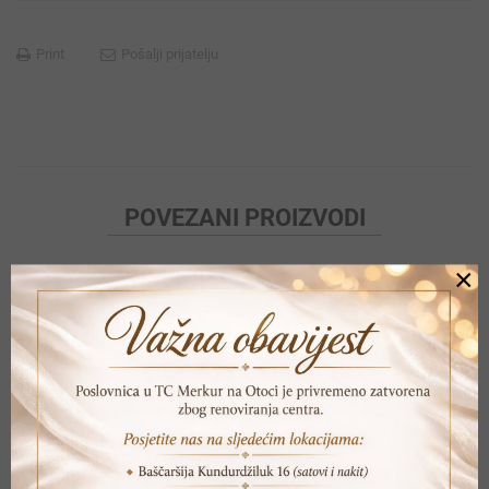
Print
Pošalji prijatelju
POVEZANI PROIZVODI
×