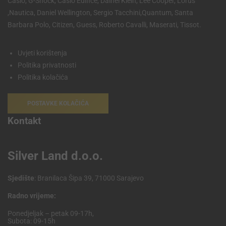
Casio, G-Shock, Casio Edifice, Dainel Klein, Lee Cooper, Lorus
,Nautica, Daniel Wellington, Sergio Tacchini,Quantum, Santa
Barbara Polo, Citizen, Guess, Roberto Cavalli, Maserati, Tissot.
Uvjeti korištenja
Politika privatnosti
Politika kolačića
POSTAVKE KOLAČIĆA
Kontakt
Silver Land d.o.o.
Sjedište
: Branilaca Šipa 39, 71000 Sarajevo
Radno vrijeme:
Ponedjeljak – petak 09-17h,
Subota: 09-15h