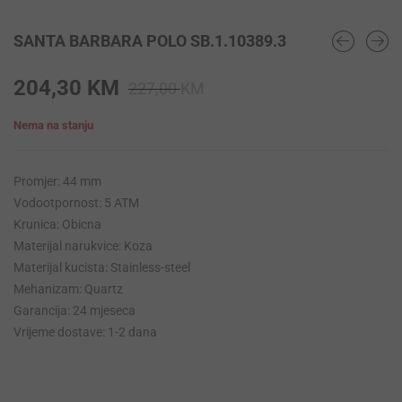
SANTA BARBARA POLO SB.1.10389.3
Original
Current
204,30
KM
227,00
KM
price
price
Nema na stanju
was:
is:
227,00 KM.
204,30 KM.
Promjer: 44 mm
Vodootpornost: 5 ATM
Krunica: Obicna
Materijal narukvice: Koza
Materijal kucista: Stainless-steel
Mehanizam: Quartz
Garancija: 24 mjeseca
Vrijeme dostave: 1-2 dana