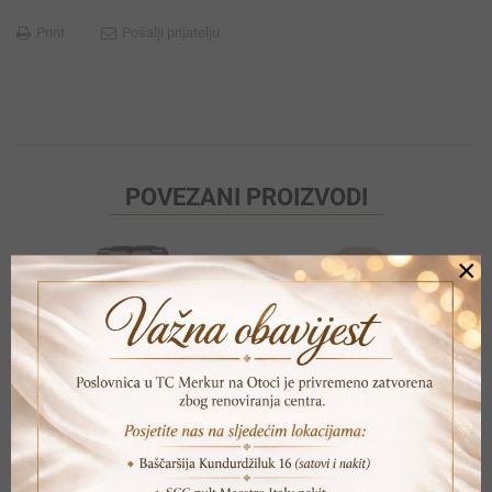
Print
Pošalji prijatelju
POVEZANI PROIZVODI
×