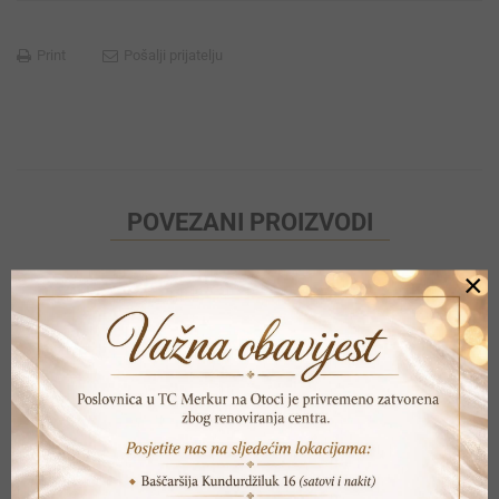
Print
Pošalji prijatelju
POVEZANI PROIZVODI
×