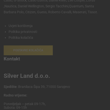
Casio, G-Shock, Casio Edifice, Dainel Klein, Lee Cooper, Lorus
,Nautica, Daniel Wellington, Sergio Tacchini,Quantum, Santa
Barbara Polo, Citizen, Guess, Roberto Cavalli, Maserati, Tissot.
Uvjeti korištenja
Politika privatnosti
Politika kolačića
POSTAVKE KOLAČIĆA
Kontakt
Silver Land d.o.o.
Sjedište
: Branilaca Šipa 39, 71000 Sarajevo
Radno vrijeme:
Ponedjeljak – petak 09-17h,
Subota: 09-15h