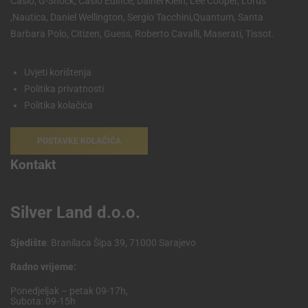
Casio, G-Shock, Casio Edifice, Dainel Klein, Lee Cooper, Lorus
,Nautica, Daniel Wellington, Sergio Tacchini,Quantum, Santa
Barbara Polo, Citizen, Guess, Roberto Cavalli, Maserati, Tissot.
Uvjeti korištenja
Politika privatnosti
Politika kolačića
POSTAVKE KOLAČIĆA
Kontakt
Silver Land d.o.o.
Sjedište
: Branilaca Šipa 39, 71000 Sarajevo
Radno vrijeme:
Ponedjeljak – petak 09-17h,
Subota: 09-15h