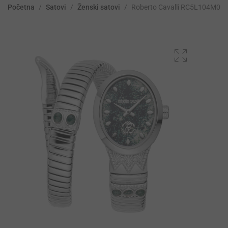
Početna
/
Satovi
/
Ženski satovi
/
Roberto Cavalli RC5L104M00