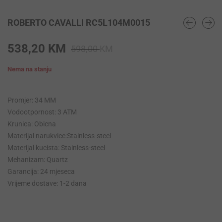
ROBERTO CAVALLI RC5L104M0015
Original
Current
538,20
KM
598,00
KM
price
price
Nema na stanju
was:
is:
598,00 KM.
538,20 KM.
Promjer: 34 MM
Vodootpornost: 3 ATM
Krunica: Obicna
Materijal narukvice:Stainless-steel
Materijal kucista: Stainless-steel
Mehanizam: Quartz
Garancija: 24 mjeseca
Vrijeme dostave: 1-2 dana