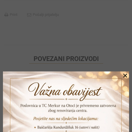
Print
Pošalji prijatelju
POVEZANI PROIZVODI
×