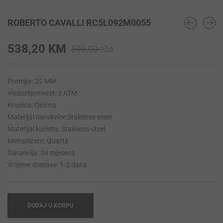
ROBERTO CAVALLI RC5L092M0055
Original
Current
538,20
KM
598,00
KM
price
price
was:
is:
Promjer: 22 MM
598,00 KM.
538,20 KM.
Vodootpornost: 3 ATM
Krunica: Obicna
Materijal narukvice:Stainless-steel
Materijal kucista: Stainless-steel
Mehanizam: Quartz
Garancija: 24 mjeseca
Vrijeme dostave: 1-2 dana
DODAJ U KORPU