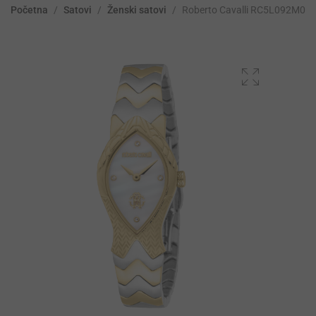
Početna
/
Satovi
/
Ženski satovi
/
Roberto Cavalli RC5L092M00