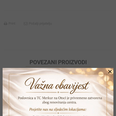
Print
Pošalji prijatelju
POVEZANI PROIZVODI
×