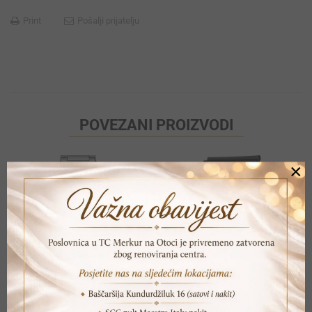
Print
Pošalji prijatelju
POVEZANI PROIZVODI
×