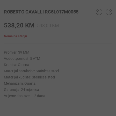
ROBERTO CAVALLI RC5L017M0055
Original
Current
538,20
KM
598,00
KM
price
price
Nema na stanju
was:
is:
598,00 KM.
538,20 KM.
Promjer: 39 MM
Vodootpornost: 5 ATM
Krunica: Obicna
Materijal narukvice: Stainless-steel
Materijal kucista: Stainless-steel
Mehanizam: Quartz
Garancija: 24 mjeseca
Vrijeme dostave: 1-2 dana