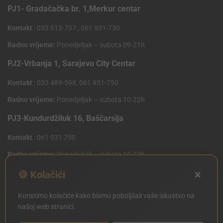
PJ1- Gradačačka br. 1,Merkur centar
Kontakt
: 033 615-707 , 061 931-750
Radno vrijeme:
Ponedjeljak – subota 09-21h
PJ2-Vrbanja 1, Sarajevo City Centar
Kontakt
: 033 489-598, 061 931-750
Radno vrijeme:
Ponedjeljak – subota 10-22h
PJ3-Kundurdžiluk 16, Baščarsija
Kontakt
: 061 931 750
Radno vrijeme:
Ponedjeljak – subota 10-22h
×
PJ4 West Gate,Mostarsko raskrsce 10 (Penny Plus
🍪 Kolačići
Centar)
Koristimo kolačiće kako bismo poboljšali vaše iskustvo na
Kontakt
: 061 931 750
našoj web stranici.
Radno vrijeme:
Ponedjeljak – subota 09-21h