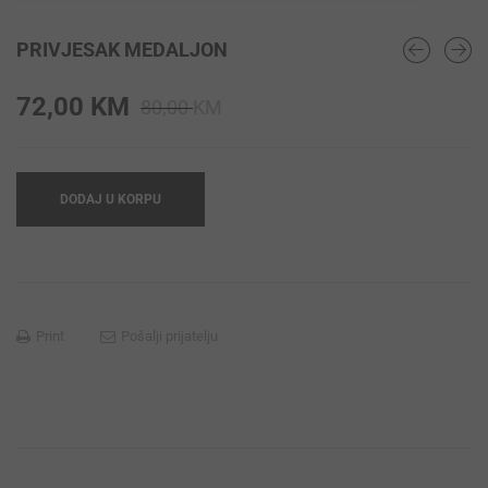
PRIVJESAK MEDALJON
Original
Current
72,00
KM
80,00
KM
price
price
was:
is:
80,00 KM.
72,00 KM.
DODAJ U KORPU
Print
Pošalji prijatelju