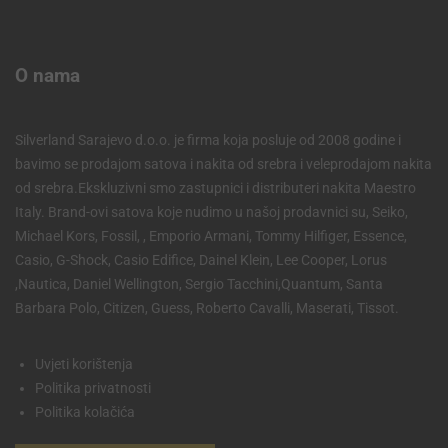
O nama
Silverland Sarajevo d.o.o. je firma koja posluje od 2008 godine i
bavimo se prodajom satova i nakita od srebra i veleprodajom nakita
od srebra.Ekskluzivni smo zastupnici i distributeri nakita Maestro
Italy. Brand-ovi satova koje nudimo u našoj prodavnici su, Seiko,
Michael Kors, Fossil, , Emporio Armani, Tommy Hilfiger, Essence,
Casio, G-Shock, Casio Edifice, Dainel Klein, Lee Cooper, Lorus
,Nautica, Daniel Wellington, Sergio Tacchini,Quantum, Santa
Barbara Polo, Citizen, Guess, Roberto Cavalli, Maserati, Tissot.
Uvjeti korištenja
Politika privatnosti
Politika kolačića