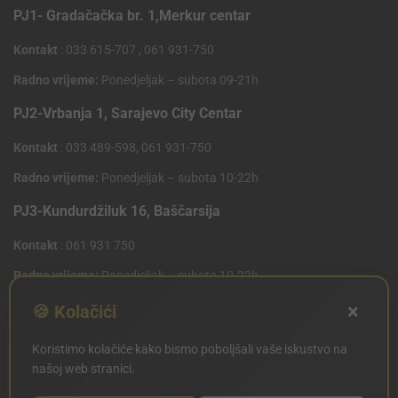
PJ1- Gradačačka br. 1,Merkur centar
Kontakt
: 033 615-707 , 061 931-750
Radno vrijeme:
Ponedjeljak – subota 09-21h
PJ2-Vrbanja 1, Sarajevo City Centar
Kontakt
: 033 489-598, 061 931-750
Radno vrijeme:
Ponedjeljak – subota 10-22h
PJ3-Kundurdžiluk 16, Baščarsija
Kontakt
: 061 931 750
Radno vrijeme:
Ponedjeljak – subota 10-22h
×
PJ4 West Gate,Mostarsko raskrsce 10 (Penny Plus
🍪 Kolačići
Centar)
Koristimo kolačiće kako bismo poboljšali vaše iskustvo na
Kontakt
: 061 931 750
našoj web stranici.
Radno vrijeme:
Ponedjeljak – subota 09-21h