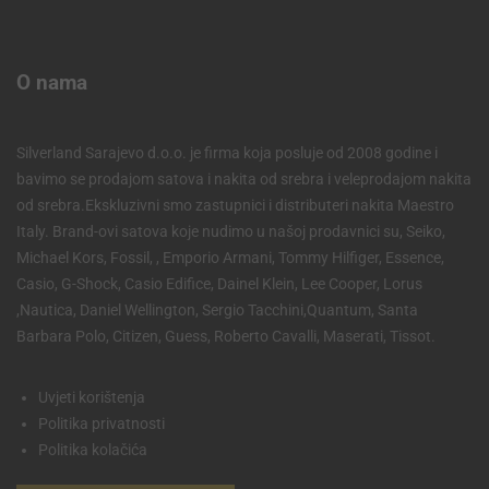
O nama
Silverland Sarajevo d.o.o. je firma koja posluje od 2008 godine i
bavimo se prodajom satova i nakita od srebra i veleprodajom nakita
od srebra.Ekskluzivni smo zastupnici i distributeri nakita Maestro
Italy. Brand-ovi satova koje nudimo u našoj prodavnici su, Seiko,
Michael Kors, Fossil, , Emporio Armani, Tommy Hilfiger, Essence,
Casio, G-Shock, Casio Edifice, Dainel Klein, Lee Cooper, Lorus
,Nautica, Daniel Wellington, Sergio Tacchini,Quantum, Santa
Barbara Polo, Citizen, Guess, Roberto Cavalli, Maserati, Tissot.
Uvjeti korištenja
Politika privatnosti
Politika kolačića