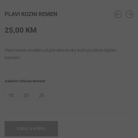
PLAVI KOZNI REMEN
25,00
KM
Plavi remen izrađen od prirodne kroko kože prošiven bijelim
koncem.
Izaberite Velicinu Remena
18
20
26
DODAJ U KORPU