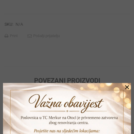
SKU:
N/A
Print
Pošalji prijatelju
POVEZANI PROIZVODI
×