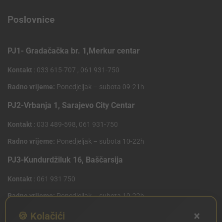
Poslovnice
PJ1- Gradačačka br. 1,Merkur centar
Kontakt
: 033 615-707 , 061 931-750
Radno vrijeme:
Ponedjeljak – subota 09-21h
PJ2-Vrbanja 1, Sarajevo City Centar
Kontakt
: 033 489-598, 061 931-750
Radno vrijeme:
Ponedjeljak – subota 10-22h
PJ3-Kundurdžiluk 16, Baščarsija
Kontakt
: 061 931 750
Radno vrijeme:
Ponedjeljak – subota 10-22h
×
PJ4 West Gate,Mostarsko raskrsce 10 (Penny Plus
🍪 Kolačići