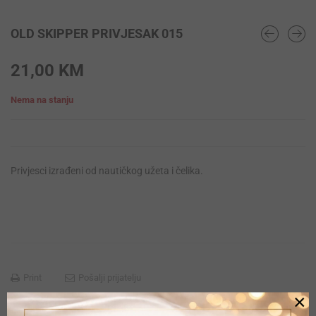
OLD SKIPPER PRIVJESAK 015
21,00
KM
Nema na stanju
Privjesci izrađeni od nautičkog užeta i čelika.
Print
Pošalji prijatelju
×