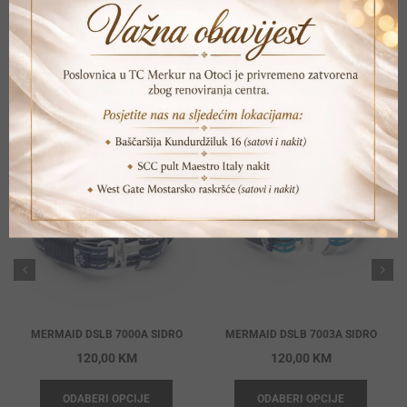
POVEZANI PROIZVODI
MERMAID DSLB 7000A SIDRO
MERMAID DSLB 7003A SIDRO
120,00
KM
120,00
KM
ODABERI OPCIJE
ODABERI OPCIJE