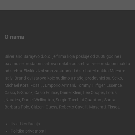
O nama
Silverland Sarajevo d.o.o. je firma koja posluje od 2008 godine i
bavimo se prodajom satova i nakita od srebra i veleprodajom nakita
od srebra.Ekskluzivni smo zastupnici i distributeri nakita Maestro
Italy. Brand-ovi satova koje nudimo u našoj prodavnici su, Seiko,
Michael Kors, Fossil, , Emporio Armani, Tommy Hilfiger, Essence,
Casio, G-Shock, Casio Edifice, Dainel Klein, Lee Cooper, Lorus
,Nautica, Daniel Wellington, Sergio Tacchini,Quantum, Santa
Barbara Polo, Citizen, Guess, Roberto Cavalli, Maserati, Tissot.
Uvjeti korištenja
Politika privatnosti