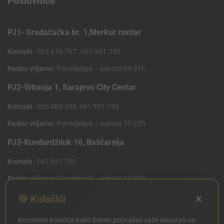
Poslovnice
PJ1- Gradačačka br. 1,Merkur centar
Kontakt
: 033 615-707 , 061 931-750
Radno vrijeme:
Ponedjeljak – subota 09-21h
PJ2-Vrbanja 1, Sarajevo City Centar
Kontakt
: 033 489-598, 061 931-750
Radno vrijeme:
Ponedjeljak – subota 10-22h
PJ3-Kundurdžiluk 16, Baščarsija
Kontakt
: 061 931 750
Radno vrijeme:
Ponedjeljak – subota 10-22h
×
PJ4 West Gate,Mostarsko raskrsce 10 (Penny Plus
🍪 Kolačići
Centar)
Koristimo kolačiće kako bismo poboljšali vaše iskustvo na