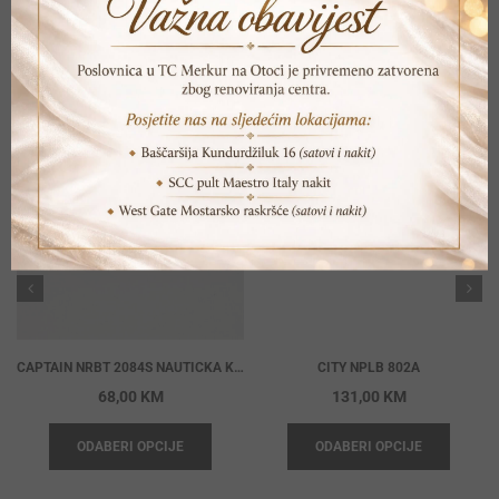
POVEZANI PROIZVODI
CAPTAIN NRBT 2084S NAUTICKA KOPCA
CITY NPLB 802A
68,00
KM
131,00
KM
ODABERI OPCIJE
ODABERI OPCIJE