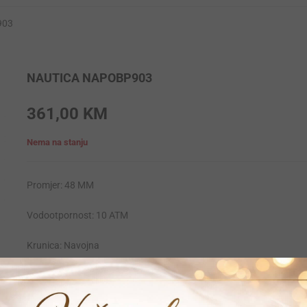
903
NAUTICA NAPOBP903
361,00
KM
Nema na stanju
Promjer: 48 MM
Vodootpornost: 10 ATM
Krunica: Navojna
Materija narukvice: Silikon
Materijal kucista: Stainless-steel