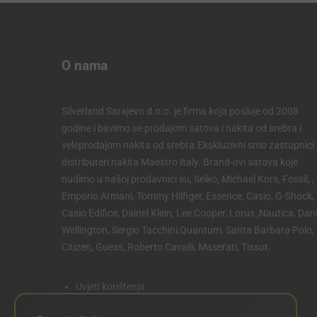
O nama
Silverland Sarajevo d.o.o. je firma koja posluje od 2008
godine i bavimo se prodajom satova i nakita od srebra i
veleprodajom nakita od srebra.Ekskluzivni smo zastupnici 
distributeri nakita Maestro Italy. Brand-ovi satova koje
nudimo u našoj prodavnici su, Seiko, Michael Kors, Fossil, ,
Emporio Armani, Tommy Hilfiger, Essence, Casio, G-Shock,
Casio Edifice, Dainel Klein, Lee Cooper, Lorus ,Nautica, Dani
Wellington, Sergio Tacchini,Quantum, Santa Barbara Polo,
Citizen, Guess, Roberto Cavalli, Maserati, Tissot.
Uvjeti korištenja
Politika privatnosti