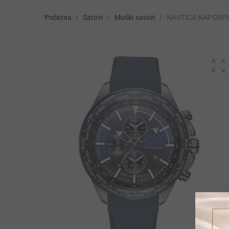
Početna
/
Satovi
/
Muški satovi
/
NAUTICA NAPOBP