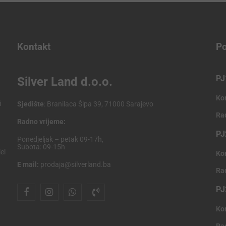
Kontakt
Po
PJ
Silver Land d.o.o.
Ko
i
Sjedište
: Branilaca Šipa 39, 71000 Sarajevo
Ra
Radno vrijeme:
PJ
Ponedjeljak – petak 09-17h,
Subota: 09-15h
el
Ko
E mail:
prodaja@silverland.ba
Ra
PJ
Ko