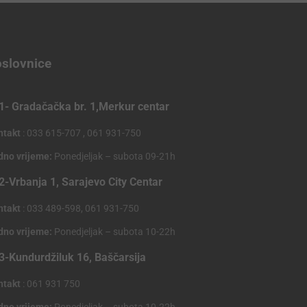
slovnice
1- Gradačačka br. 1,Merkur centar
ntakt
: 033 615-707 , 061 931-750
dno vrijeme:
Ponedjeljak – subota 09-21h
2-Vrbanja 1, Sarajevo City Centar
ntakt
: 033 489-598, 061 931-750
dno vrijeme:
Ponedjeljak – subota 10-22h
3-Kundurdžiluk 16, Baščarsija
ntakt
: 061 931 750