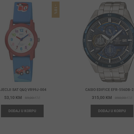
-10%
JECIJI SAT Q&Q VR99J-004
CASIO EDIFICE EFR-556DB-
Original
Current
O
C
53,10
KM
315,00
KM
59,00
KM
350,00
KM
price
price
p
p
DODAJ U KORPU
DODAJ U KORPU
was:
is:
w
i
59,00 KM.
53,10 KM.
3
3