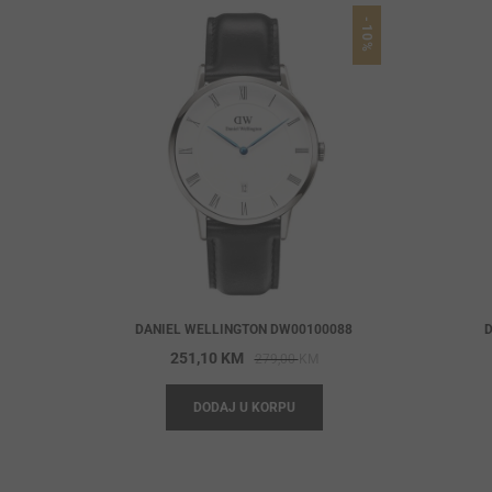
-10%
DANIEL WELLINGTON DW00100088
D
Original
Current
251,10
KM
279,00
KM
price
price
DODAJ U KORPU
was:
is:
279,00 KM.
251,10 KM.