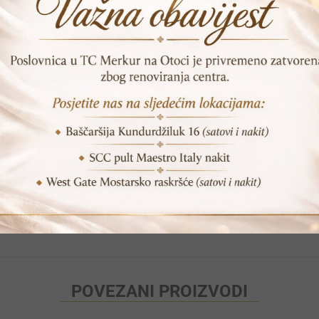
Mehanizam: Quartz
Garancija: 24 mjeseca
Vrijeme dostave: 1-2 dana
Print
Pošalji prijatelju
POVEZANI PROIZVODI