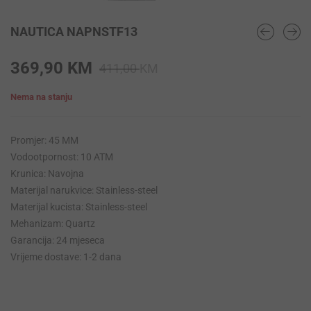
NAUTICA NAPNSTF13
Original
Current
369,90
KM
411,00
KM
price
price
Nema na stanju
was:
is:
411,00 KM.
369,90 KM.
Promjer: 45 MM
Vodootpornost: 10 ATM
Krunica: Navojna
Materijal narukvice: Stainless-steel
Materijal kucista: Stainless-steel
Mehanizam: Quartz
Garancija: 24 mjeseca
Vrijeme dostave: 1-2 dana