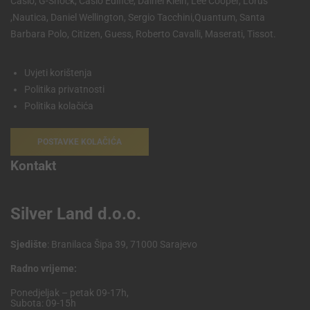
Casio, G-Shock, Casio Edifice, Dainel Klein, Lee Cooper, Lorus
,Nautica, Daniel Wellington, Sergio Tacchini,Quantum, Santa
Barbara Polo, Citizen, Guess, Roberto Cavalli, Maserati, Tissot.
Uvjeti korištenja
Politika privatnosti
Politika kolačića
POSTAVKE KOLAČIĆA
Kontakt
Silver Land d.o.o.
Sjedište
: Branilaca Šipa 39, 71000 Sarajevo
Radno vrijeme:
Ponedjeljak – petak 09-17h,
Subota: 09-15h