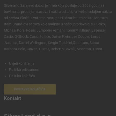
Silverland Sarajevo d.o.o. je firma koja posluje od 2008 godine i
bavimo se prodajom satova i nakita od srebra i veleprodajom nakita
od srebra.Ekskluzivni smo zastupnici i distributeri nakita Maestro
Italy. Brand-ovi satova koje nudimo u našoj prodavnici su, Seiko,
Michael Kors, Fossil, , Emporio Armani, Tommy Hilfiger, Essence,
Casio, G-Shock, Casio Edifice, Dainel Klein, Lee Cooper, Lorus
,Nautica, Daniel Wellington, Sergio Tacchini,Quantum, Santa
Barbara Polo, Citizen, Guess, Roberto Cavalli, Maserati, Tissot.
Uvjeti korištenja
Politika privatnosti
Politika kolačića
POSTAVKE KOLAČIĆA
Kontakt