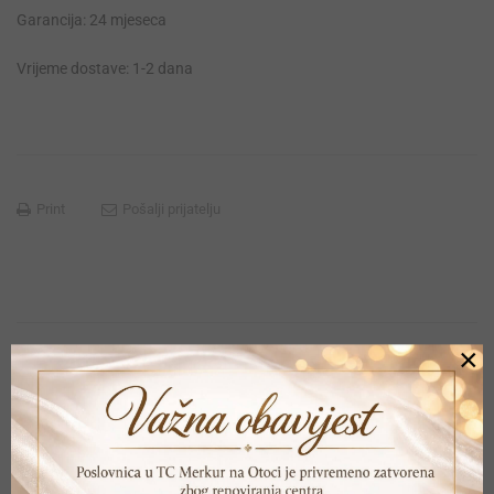
Garancija: 24 mjeseca
Vrijeme dostave: 1-2 dana
Print
Pošalji prijatelju
×
POVEZANI PROIZVODI