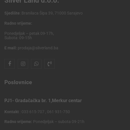
Silver Land d.o.o.
Sjedište
: Branilaca Šipa 39, 71000 Sarajevo
Radno vrijeme:
Ponedjeljak – petak 09-17h,
Subota: 09-15h
E mail:
prodaja@silverland.ba
Poslovnice
PJ1- Gradačačka br. 1,Merkur centar
Kontakt
: 033 615-707 , 061 931-750
Radno vrijeme:
Ponedjeljak – subota 09-21h