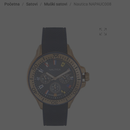
Početna
/
Satovi
/
Muški satovi
/
Nautica NAPAUC008