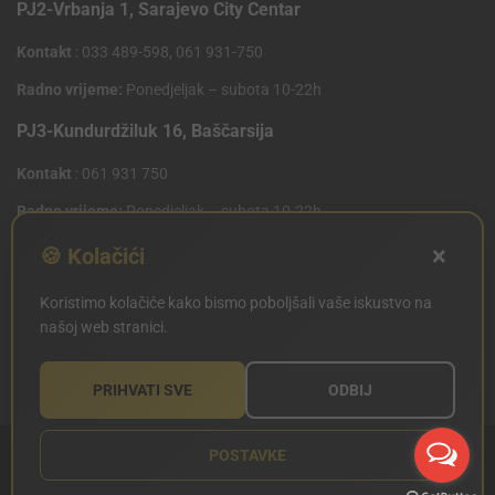
PJ2-Vrbanja 1, Sarajevo City Centar
Kontakt
: 033 489-598, 061 931-750
Radno vrijeme:
Ponedjeljak – subota 10-22h
PJ3-Kundurdžiluk 16, Baščarsija
Kontakt
: 061 931 750
Radno vrijeme:
Ponedjeljak – subota 10-22h
×
PJ4 West Gate,Mostarsko raskrsce 10 (Penny Plus
🍪 Kolačići
Centar)
Koristimo kolačiće kako bismo poboljšali vaše iskustvo na
Kontakt
: 061 931 750
našoj web stranici.
Radno vrijeme:
Ponedjeljak – subota 09-21h
PRIHVATI SVE
ODBIJ
POSTAVKE
Copyright © SILVERLAND 2020. Sva prava zadržana.
Sitemap
Created
by Articoolisan