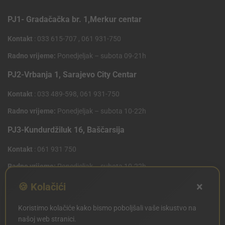
PJ1- Gradačačka br. 1,Merkur centar
Kontakt
: 033 615-707 , 061 931-750
Radno vrijeme:
Ponedjeljak – subota 09-21h
PJ2-Vrbanja 1, Sarajevo City Centar
Kontakt
: 033 489-598, 061 931-750
Radno vrijeme:
Ponedjeljak – subota 10-22h
PJ3-Kundurdžiluk 16, Baščarsija
Kontakt
: 061 931 750
Radno vrijeme:
Ponedjeljak – subota 10-22h
×
PJ4 West Gate,Mostarsko raskrsce 10 (Penny Plus
🍪 Kolačići
Centar)
Koristimo kolačiće kako bismo poboljšali vaše iskustvo na
Kontakt
: 061 931 750
našoj web stranici.