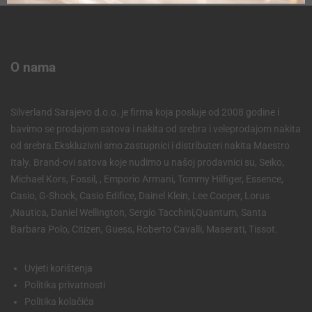
O nama
Silverland Sarajevo d.o.o. je firma koja posluje od 2008 godine i
bavimo se prodajom satova i nakita od srebra i veleprodajom nakita
od srebra.Ekskluzivni smo zastupnici i distributeri nakita Maestro
Italy. Brand-ovi satova koje nudimo u našoj prodavnici su, Seiko,
Michael Kors, Fossil, , Emporio Armani, Tommy Hilfiger, Essence,
Casio, G-Shock, Casio Edifice, Dainel Klein, Lee Cooper, Lorus
,Nautica, Daniel Wellington, Sergio Tacchini,Quantum, Santa
Barbara Polo, Citizen, Guess, Roberto Cavalli, Maserati, Tissot.
Uvjeti korištenja
Politika privatnosti
Politika kolačića