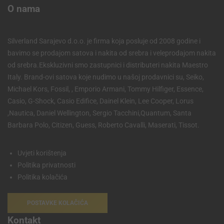
O nama
Silverland Sarajevo d.o.o. je firma koja posluje od 2008 godine i
bavimo se prodajom satova i nakita od srebra i veleprodajom nakita
od srebra.Ekskluzivni smo zastupnici i distributeri nakita Maestro
Italy. Brand-ovi satova koje nudimo u našoj prodavnici su, Seiko,
Michael Kors, Fossil, , Emporio Armani, Tommy Hilfiger, Essence,
Casio, G-Shock, Casio Edifice, Dainel Klein, Lee Cooper, Lorus
,Nautica, Daniel Wellington, Sergio Tacchini,Quantum, Santa
Barbara Polo, Citizen, Guess, Roberto Cavalli, Maserati, Tissot.
Uvjeti korištenja
Politika privatnosti
Politika kolačića
POSTAVKE KOLAČIĆA
Kontakt