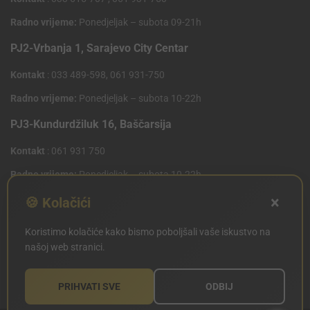
Radno vrijeme:
Ponedjeljak – subota 09-21h
PJ2-Vrbanja 1, Sarajevo City Centar
Kontakt
: 033 489-598, 061 931-750
Radno vrijeme:
Ponedjeljak – subota 10-22h
PJ3-Kundurdžiluk 16, Baščarsija
Kontakt
: 061 931 750
Radno vrijeme:
Ponedjeljak – subota 10-22h
×
PJ4 West Gate,Mostarsko raskrsce 10 (Penny Plus
🍪 Kolačići
Centar)
Koristimo kolačiće kako bismo poboljšali vaše iskustvo na
Kontakt
: 061 931 750
našoj web stranici.
Radno vrijeme:
Ponedjeljak – subota 09-21h
PRIHVATI SVE
ODBIJ