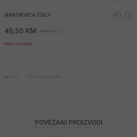
NARUKVICA ITALY
Original
Current
40,50
KM
45,00
KM
price
price
Nema na stanju
was:
is:
45,00 KM.
40,50 KM.
Print
Pošalji prijatelju
POVEZANI PROIZVODI