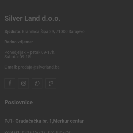
Silver Land d.o.o.
Sjedište
: Branilaca Šipa 39, 71000 Sarajevo
Radno vrijeme:
Ponedjeljak – petak 09-17h,
Subota: 09-15h
E mail:
prodaja@silverland.ba
Poslovnice
PJ1- Gradačačka br. 1,Merkur centar
Kontakt
: 033 615-707 , 061 931-750