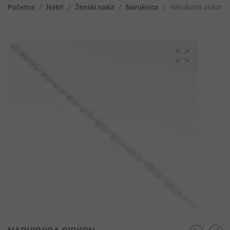
Početna
/
Nakit
/
Ženski nakit
/
Narukvice
/
Narukvica cirkon