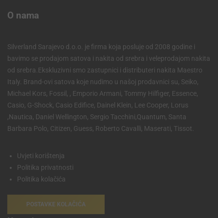
O nama
Silverland Sarajevo d.o.o. je firma koja posluje od 2008 godine i
bavimo se prodajom satova i nakita od srebra i veleprodajom nakita
od srebra.Ekskluzivni smo zastupnici i distributeri nakita Maestro
Italy. Brand-ovi satova koje nudimo u našoj prodavnici su, Seiko,
Michael Kors, Fossil, , Emporio Armani, Tommy Hilfiger, Essence,
Casio, G-Shock, Casio Edifice, Dainel Klein, Lee Cooper, Lorus
,Nautica, Daniel Wellington, Sergio Tacchini,Quantum, Santa
Barbara Polo, Citizen, Guess, Roberto Cavalli, Maserati, Tissot.
Uvjeti korištenja
Politika privatnosti
Politika kolačića
POSTAVKE KOLAČIĆA