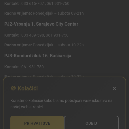
Kontakt
: 033 615-707 , 061 931-750
Radno vrijeme:
Ponedjeljak – subota 09-21h
PJ2-Vrbanja 1, Sarajevo City Centar
Kontakt
: 033 489-598, 061 931-750
Radno vrijeme:
Ponedjeljak – subota 10-22h
PJ3-Kundurdžiluk 16, Baščarsija
Kontakt
: 061 931 750
Radno vrijeme:
Ponedjeljak – subota 10-22h
×
PJ4 West Gate,Mostarsko raskrsce 10 (Penny Plus
🍪 Kolačići
Centar)
Koristimo kolačiće kako bismo poboljšali vaše iskustvo na
Kontakt
: 061 931 750
našoj web stranici.
Radno vrijeme:
Ponedjeljak – subota 09-21h
PRIHVATI SVE
ODBIJ