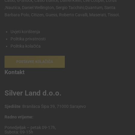
Casio, G-Shock, Casio Edifice, Dainel Klein, Lee Cooper, Lorus
,Nautica, Daniel Wellington, Sergio Tacchini,Quantum, Santa
Barbara Polo, Citizen, Guess, Roberto Cavalli, Maserati, Tissot.
Uvjeti korištenja
Politika privatnosti
Politika kolačića
POSTAVKE KOLAČIĆA
Kontakt
Silver Land d.o.o.
Sjedište
: Branilaca Šipa 39, 71000 Sarajevo
Radno vrijeme:
Ponedjeljak – petak 09-17h,
Subota: 09-15h