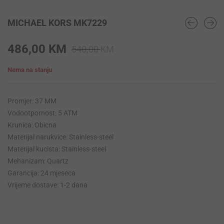
MICHAEL KORS MK7229
Original
Current
486,00
KM
540,00
KM
price
price
Nema na stanju
was:
is:
540,00 KM.
486,00 KM.
Promjer: 37 MM
Vodootpornost: 5 ATM
Krunica: Obicna
Materijal narukvice: Stainless-steel
Materijal kucista: Stainless-steel
Mehanizam: Quartz
Garancija: 24 mjeseca
Vrijeme dostave: 1-2 dana