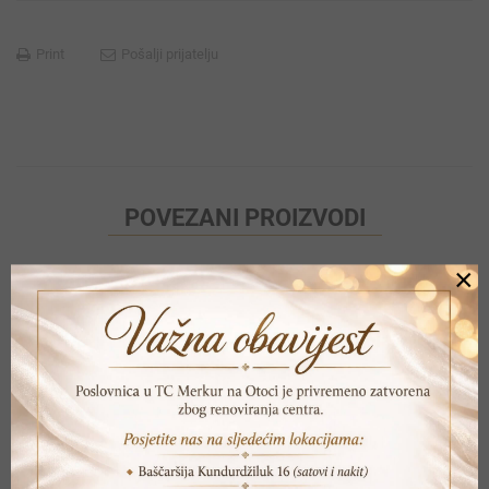
Print
Pošalji prijatelju
POVEZANI PROIZVODI
×