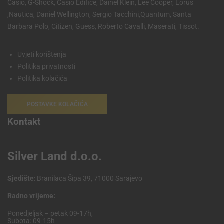
Casio, G-Shock, Casio Edifice, Dainel Klein, Lee Cooper, Lorus
,Nautica, Daniel Wellington, Sergio Tacchini,Quantum, Santa
Barbara Polo, Citizen, Guess, Roberto Cavalli, Maserati, Tissot.
Uvjeti korištenja
Politika privatnosti
Politika kolačića
POSTAVKE KOLAČIĆA
Kontakt
Silver Land d.o.o.
Sjedište
: Branilaca Šipa 39, 71000 Sarajevo
Radno vrijeme:
Ponedjeljak – petak 09-17h,
Subota: 09-15h