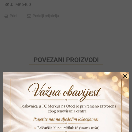
SKU:
MK6400
Print
Pošalji prijatelju
POVEZANI PROIZVODI
×