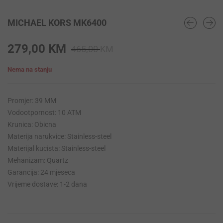
MICHAEL KORS MK6400
Original
Current
279,00
KM
465,00
KM
price
price
Nema na stanju
was:
is:
465,00 KM.
279,00 KM.
Promjer: 39 MM
Vodootpornost: 10 ATM
Krunica: Obicna
Materija narukvice: Stainless-steel
Materijal kucista: Stainless-steel
Mehanizam: Quartz
Garancija: 24 mjeseca
Vrijeme dostave: 1-2 dana