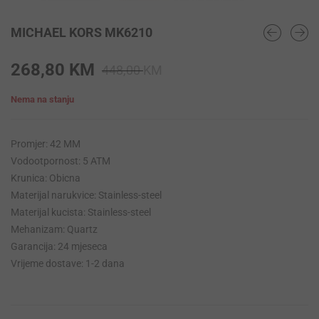
MICHAEL KORS MK6210
Original
Current
268,80
KM
448,00
KM
price
price
Nema na stanju
was:
is:
448,00 KM.
268,80 KM.
Promjer: 42 MM
Vodootpornost: 5 ATM
Krunica: Obicna
Materijal narukvice: Stainless-steel
Materijal kucista: Stainless-steel
Mehanizam: Quartz
Garancija: 24 mjeseca
Vrijeme dostave: 1-2 dana