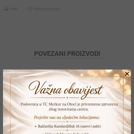
Print
Pošalji prijatelju
POVEZANI PROIZVODI
×