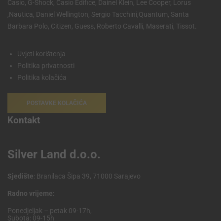
Casio, G-Shock, Casio Edifice, Dainel Klein, Lee Cooper, Lorus
,Nautica, Daniel Wellington, Sergio Tacchini,Quantum, Santa
Barbara Polo, Citizen, Guess, Roberto Cavalli, Maserati, Tissot.
Uvjeti korištenja
Politika privatnosti
Politika kolačića
POSTAVKE KOLAČIĆA
Kontakt
Silver Land d.o.o.
Sjedište
: Branilaca Šipa 39, 71000 Sarajevo
Radno vrijeme:
Ponedjeljak – petak 09-17h,
Subota: 09-15h