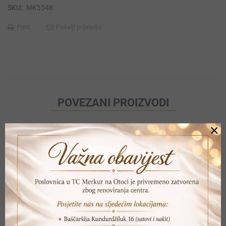
SKU:
MK3548
Print
Pošalji prijatelju
POVEZANI PROIZVODI
×