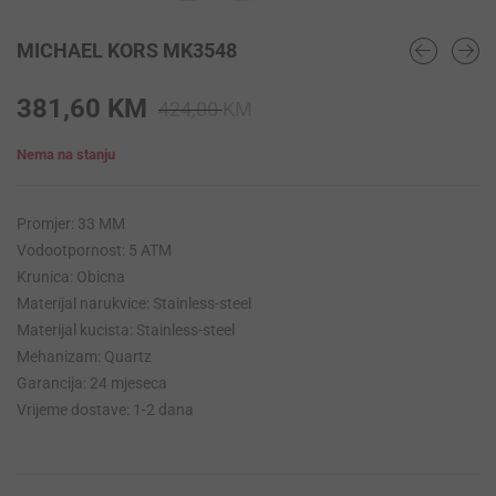
MICHAEL KORS MK3548
Original
Current
381,60
KM
424,00
KM
price
price
Nema na stanju
was:
is:
424,00 KM.
381,60 KM.
Promjer: 33 MM
Vodootpornost: 5 ATM
Krunica: Obicna
Materijal narukvice: Stainless-steel
Materijal kucista: Stainless-steel
Mehanizam: Quartz
Garancija: 24 mjeseca
Vrijeme dostave: 1-2 dana