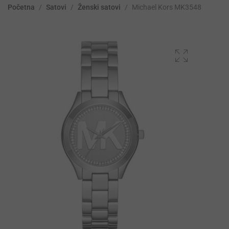
Početna
/
Satovi
/
Ženski satovi
/
Michael Kors MK3548