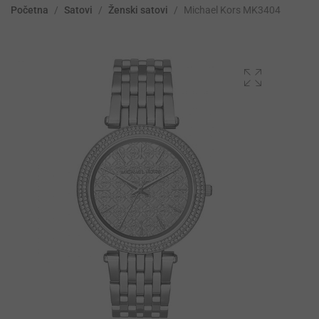
Početna
/
Satovi
/
Ženski satovi
/
Michael Kors MK3404