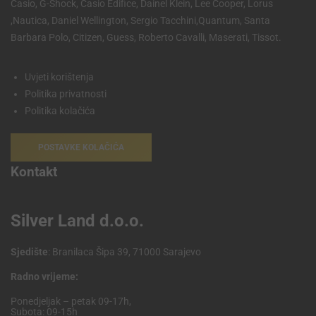
Casio, G-Shock, Casio Edifice, Dainel Klein, Lee Cooper, Lorus
,Nautica, Daniel Wellington, Sergio Tacchini,Quantum, Santa
Barbara Polo, Citizen, Guess, Roberto Cavalli, Maserati, Tissot.
Uvjeti korištenja
Politika privatnosti
Politika kolačića
POSTAVKE KOLAČIĆA
Kontakt
Silver Land d.o.o.
Sjedište
: Branilaca Šipa 39, 71000 Sarajevo
Radno vrijeme:
Ponedjeljak – petak 09-17h,
Subota: 09-15h