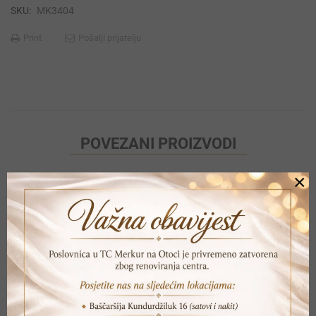
SKU:
MK3404
Print
Pošalji prijatelju
POVEZANI PROIZVODI
×