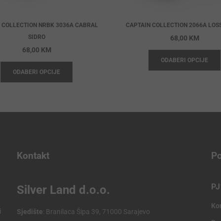
 COLLECTION NRBK 3036A CABRAL
CAPTAIN COLLECTION 2066A LOSS
SIDRO
68,00
KM
68,00
KM
ODABERI OPCIJE
ODABERI OPCIJE
Kontakt
Po
PJ
Silver Land d.o.o.
Ko
i
Sjedište
: Branilaca Šipa 39, 71000 Sarajevo