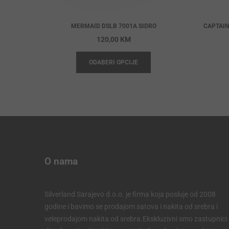
MERMAID DSLB 7001A SIDRO
CAPTAIN
120,00
KM
ODABERI OPCIJE
O nama
Silverland Sarajevo d.o.o. je firma koja posluje od 2008
godine i bavimo se prodajom satova i nakita od srebra i
veleprodajom nakita od srebra.Ekskluzivni smo zastupnici 