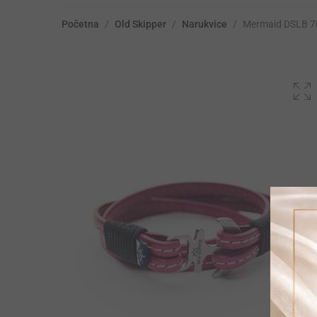
Početna
/
Old Skipper
/
Narukvice
/
Mermaid DSLB 7