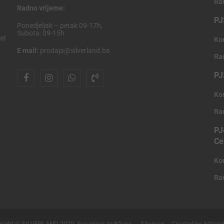
Ra
Radno vrijeme:
PJ
Ponedjeljak – petak 09-17h,
Subota: 09-15h
el
Ko
E mail:
prodaja@silverland.ba
Ra
PJ
Ko
Ra
PJ
Ce
Ko
Ra
right © SILVERLAND 2020. Sva prava zadržana.
Sitemap
Created by Articoo