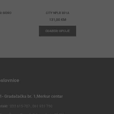
I SIDRO
CITY NPLB 801A
131,00
KM
ODABERI OPCIJE
slovnice
1- Gradačačka br. 1,Merkur centar
ntakt
: 033 615-707 , 061 931-750