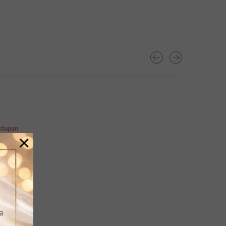
ostupan
×