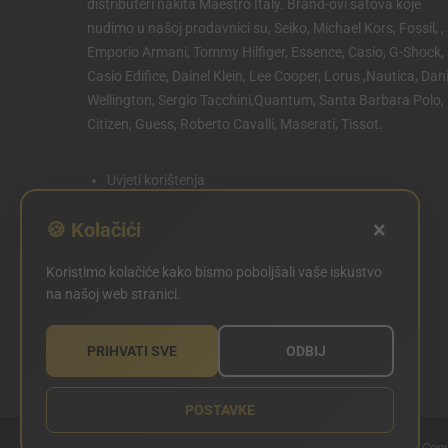
distributeri nakita Maestro Italy. Brand-ovi satova koje
nudimo u našoj prodavnici su, Seiko, Michael Kors, Fossil, ,
Emporio Armani, Tommy Hilfiger, Essence, Casio, G-Shock,
Casio Edifice, Dainel Klein, Lee Cooper, Lorus ,Nautica, Dani
Wellington, Sergio Tacchini,Quantum, Santa Barbara Polo,
Citizen, Guess, Roberto Cavalli, Maserati, Tissot.
Uvjeti korištenja
Politika privatnosti
×
🍪 Kolačići
Politika kolačića
Koristimo kolačiće kako bismo poboljšali vaše iskustvo
POSTAVKE KOLAČIĆA
na našoj web stranici.
PRIHVATI SVE
ODBIJ
POSTAVKE
Copy