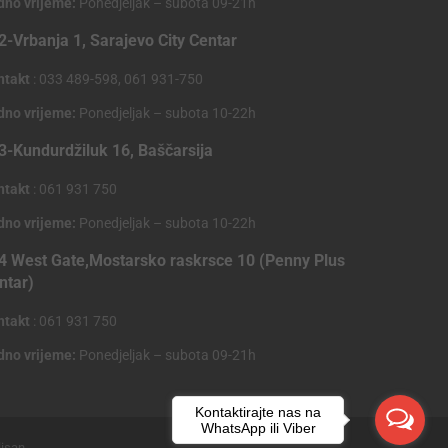
dno vrijeme:
Ponedjeljak – subota 09-21h
2-Vrbanja 1, Sarajevo City Centar
ntakt
: 033 489-598, 061 931-750
dno vrijeme:
Ponedjeljak – subota 10-22h
3-Kundurdžiluk 16, Baščarsija
ntakt
: 061 931 750
dno vrijeme:
Ponedjeljak – subota 10-22h
4 West Gate,Mostarsko raskrsce 10 (Penny Plus
ntar)
ntakt
: 061 931 750
dno vrijeme:
Ponedjeljak – subota 09-21h
Kontaktirajte nas na
WhatsApp ili Viber
lisan