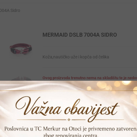
004A Sidro
MERMAID DSLB 7004A SIDRO
Koža,nautičko uže i kopča od čelika
Ovog proizvoda trenutno nema na skladištu te je ned
SKU:
DSLB 7004A
Print
Pošalji prijatelju