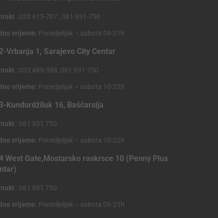
ntakt
: 033 615-707 , 061 931-750
dno vrijeme:
Ponedjeljak – subota 09-21h
2-Vrbanja 1, Sarajevo City Centar
ntakt
: 033 489-598, 061 931-750
dno vrijeme:
Ponedjeljak – subota 10-22h
3-Kundurdžiluk 16, Baščarsija
ntakt
: 061 931 750
dno vrijeme:
Ponedjeljak – subota 10-22h
4 West Gate,Mostarsko raskrsce 10 (Penny Plus
ntar)
ntakt
: 061 931 750
dno vrijeme:
Ponedjeljak – subota 09-21h