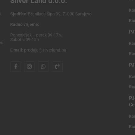
Silver Land d.o.o.
Ko
i
Sjedište
: Branilaca Šipa 39, 71000 Sarajevo
Ra
Radno vrijeme:
PJ
Ponedjeljak – petak 09-17h,
Subota: 09-15h
el
Ko
E mail:
prodaja@silverland.ba
Ra
PJ
Ko
Ra
PJ
Ce
Ko
Ra