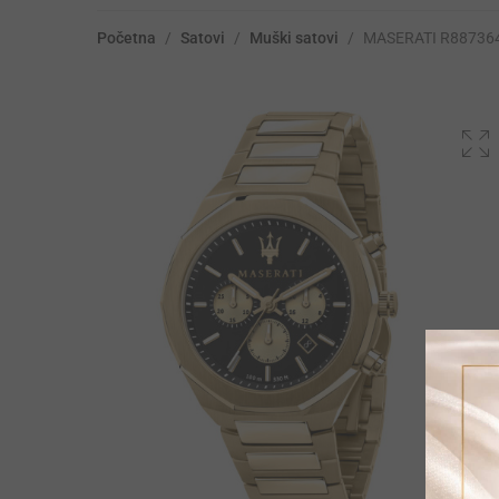
Početna
/
Satovi
/
Muški satovi
/
MASERATI R88736