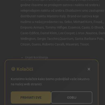
godine i bavimo se prodajom satova i nakita od srebra i
veleprodajom nakita od srebra.Ekskluzivni smo zastupnici 
distributeri nakita Maestro Italy. Brand-ovi satova koje
nudimo u našoj prodavnici su, Seiko, Michael Kors, Fossil, ,
Emporio Armani, Tommy Hilfiger, Essence, Casio, G-Shock,
Casio Edifice, Dainel Klein, Lee Cooper, Lorus ,Nautica, Dani
Wellington, Sergio Tacchini,Quantum, Santa Barbara Polo,
Citizen, Guess, Roberto Cavalli, Maserati, Tissot.
Uvjeti korištenja
Politika privatnosti
×
🍪 Kolačići
Politika kolačića
Koristimo kolačiće kako bismo poboljšali vaše iskustvo
POSTAVKE KOLAČIĆA
na našoj web stranici.
PRIHVATI SVE
ODBIJ