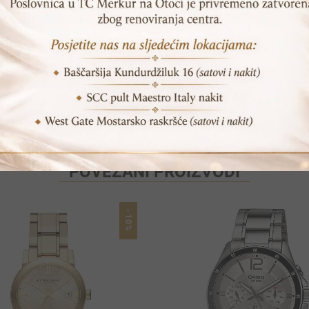
Print
Pošalji prijatelju
POVEZANI PROIZVODI
-10%