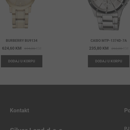
BURBERRY BU9134
CASIO MTP-1374D-7A
Original
Current
O
C
624,60
KM
235,80
KM
694,00
KM
262,00
KM
price
price
p
p
DODAJ U KORPU
DODAJ U KORPU
was:
is:
w
i
694,00 KM.
624,60 KM.
2
2
Kontakt
Po
PJ