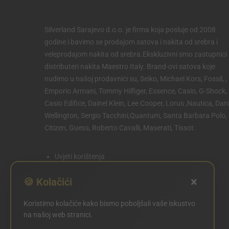
Silverland Sarajevo d.o.o. je firma koja posluje od 2008
godine i bavimo se prodajom satova i nakita od srebra i
veleprodajom nakita od srebra.Ekskluzivni smo zastupnici 
distributeri nakita Maestro Italy. Brand-ovi satova koje
nudimo u našoj prodavnici su, Seiko, Michael Kors, Fossil, ,
Emporio Armani, Tommy Hilfiger, Essence, Casio, G-Shock,
Casio Edifice, Dainel Klein, Lee Cooper, Lorus ,Nautica, Dani
Wellington, Sergio Tacchini,Quantum, Santa Barbara Polo,
Citizen, Guess, Roberto Cavalli, Maserati, Tissot.
Uvjeti korištenja
Politika privatnosti
×
🍪 Kolačići
Politika kolačića
Koristimo kolačiće kako bismo poboljšali vaše iskustvo
POSTAVKE KOLAČIĆA
na našoj web stranici.