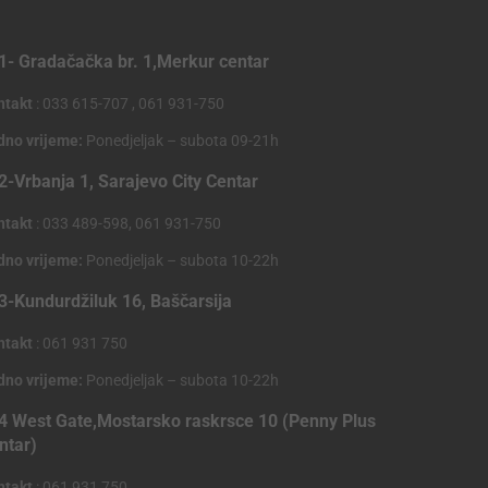
1- Gradačačka br. 1,Merkur centar
ntakt
: 033 615-707 , 061 931-750
dno vrijeme:
Ponedjeljak – subota 09-21h
2-Vrbanja 1, Sarajevo City Centar
ntakt
: 033 489-598, 061 931-750
dno vrijeme:
Ponedjeljak – subota 10-22h
3-Kundurdžiluk 16, Baščarsija
ntakt
: 061 931 750
dno vrijeme:
Ponedjeljak – subota 10-22h
4 West Gate,Mostarsko raskrsce 10 (Penny Plus
ntar)
ntakt
: 061 931 750