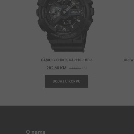
CASIO G-SHOCK GA-110-1BER
UP! W
Original
Current
282,60
KM
314,00
KM
price
price
DODAJ U KORPU
was:
is:
314,00 KM.
282,60 KM.
O nama