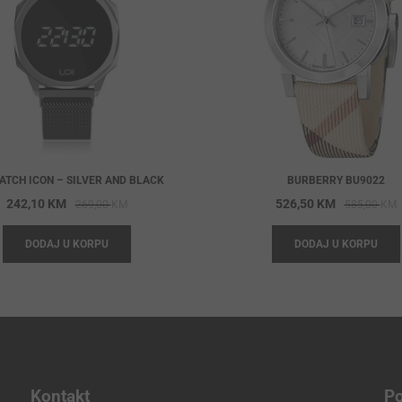
ATCH ICON – SILVER AND BLACK
BURBERRY BU9022
Original
Current
O
C
242,10
KM
526,50
KM
269,00
KM
585,00
KM
price
price
p
p
DODAJ U KORPU
DODAJ U KORPU
was:
is:
w
i
269,00 KM.
242,10 KM.
5
5
Kontakt
Po