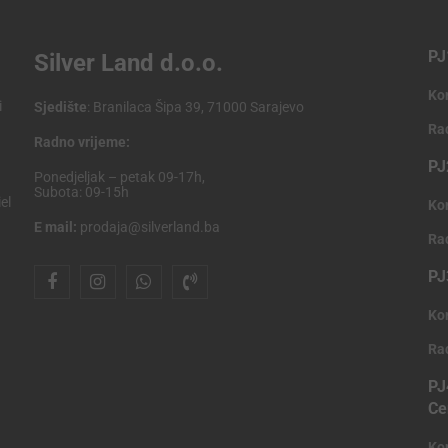
PJ
Silver Land d.o.o.
Ko
i
Sjedište
: Branilaca Šipa 39, 71000 Sarajevo
Ra
Radno vrijeme:
PJ
Ponedjeljak – petak 09-17h,
Subota: 09-15h
el
Ko
E mail:
prodaja@silverland.ba
Ra
PJ
Ko
Ra
PJ
Ce
Ko