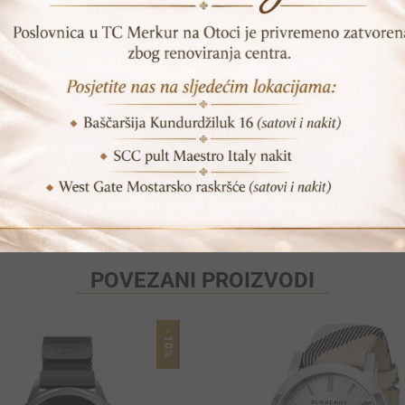
DODAJ U KORPU
Print
Pošalji prijatelju
POVEZANI PROIZVODI
-10%