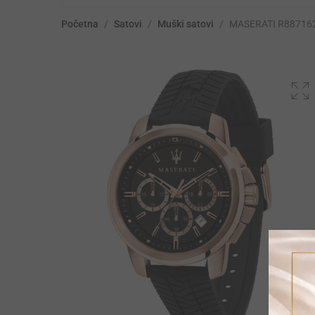
Početna
/
Satovi
/
Muški satovi
/
MASERATI R88716