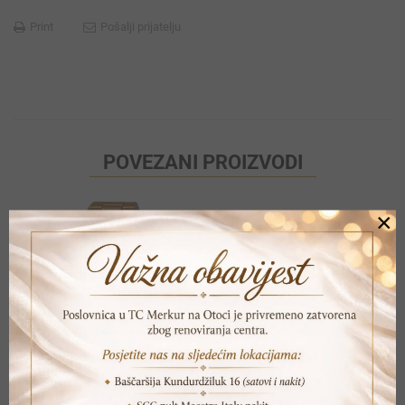
Print
Pošalji prijatelju
POVEZANI PROIZVODI
×