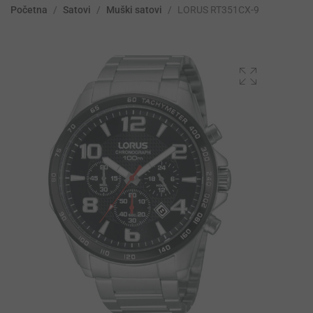
Početna
/
Satovi
/
Muški satovi
/
LORUS RT351CX-9