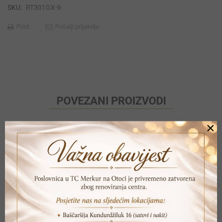
SKU:
RT301GX-9
Print
Pošalji prijatelju
POVEZANI PROIZVODI
×