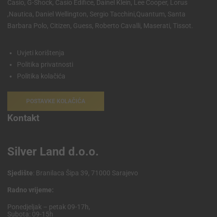
Casio, G-Shock, Casio Edifice, Dainel Klein, Lee Cooper, Lorus
,Nautica, Daniel Wellington, Sergio Tacchini,Quantum, Santa
Barbara Polo, Citizen, Guess, Roberto Cavalli, Maserati, Tissot.
Uvjeti korištenja
Politika privatnosti
Politika kolačića
POSTAVKE KOLAČIĆA
Kontakt
Silver Land d.o.o.
Sjedište
: Branilaca Šipa 39, 71000 Sarajevo
Radno vrijeme:
Ponedjeljak – petak 09-17h,
Subota: 09-15h