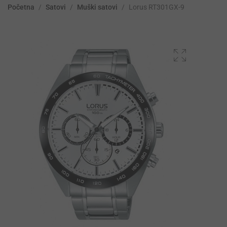
Početna
/
Satovi
/
Muški satovi
/
Lorus RT301GX-9