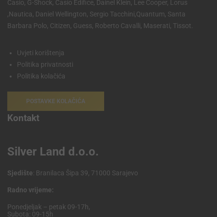
Casio, G-Shock, Casio Edifice, Dainel Klein, Lee Cooper, Lorus
,Nautica, Daniel Wellington, Sergio Tacchini,Quantum, Santa
Barbara Polo, Citizen, Guess, Roberto Cavalli, Maserati, Tissot.
Uvjeti korištenja
Politika privatnosti
Politika kolačića
POSTAVKE KOLAČIĆA
Kontakt
Silver Land d.o.o.
Sjedište
: Branilaca Šipa 39, 71000 Sarajevo
Radno vrijeme:
Ponedjeljak – petak 09-17h,
Subota: 09-15h