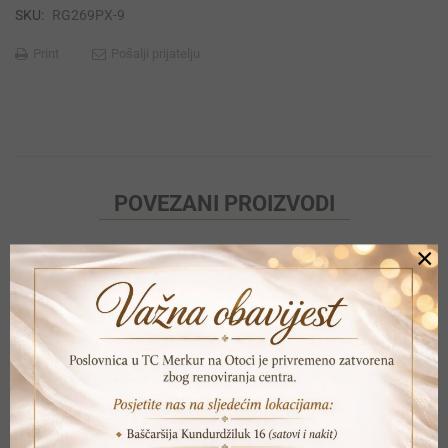
SKU:
RG269PX-9
Print
Pošalji prijatelju
POVEZANI PROIZVODI
×