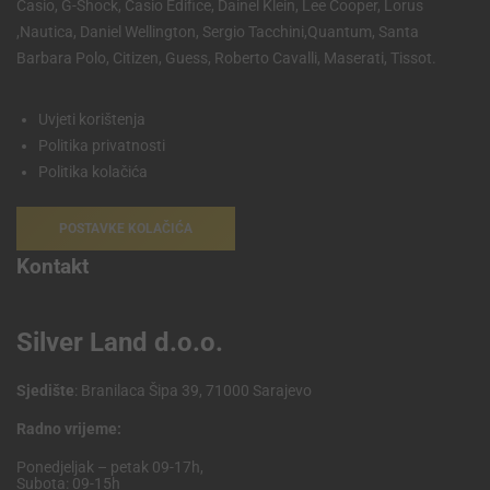
Casio, G-Shock, Casio Edifice, Dainel Klein, Lee Cooper, Lorus
,Nautica, Daniel Wellington, Sergio Tacchini,Quantum, Santa
Barbara Polo, Citizen, Guess, Roberto Cavalli, Maserati, Tissot.
Uvjeti korištenja
Politika privatnosti
Politika kolačića
POSTAVKE KOLAČIĆA
Kontakt
Silver Land d.o.o.
Sjedište
: Branilaca Šipa 39, 71000 Sarajevo
Radno vrijeme:
Ponedjeljak – petak 09-17h,
Subota: 09-15h