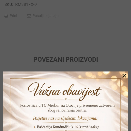
SKU:
RM381FX-9
Print
Pošalji prijatelju
POVEZANI PROIZVODI
×