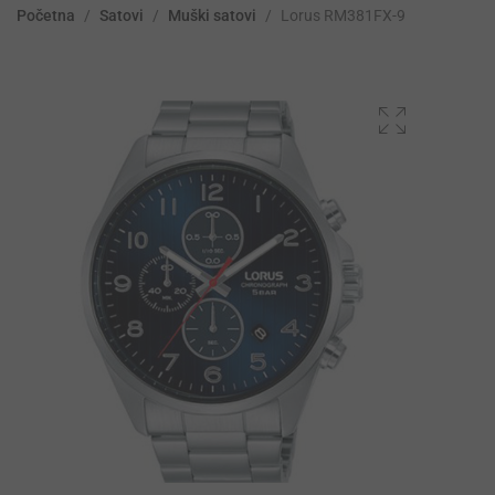
Početna
/
Satovi
/
Muški satovi
/
Lorus RM381FX-9