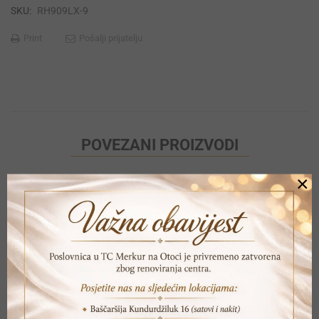
SKU:
RH909LX-9
Print
Pošalji prijatelju
POVEZANI PROIZVODI
×