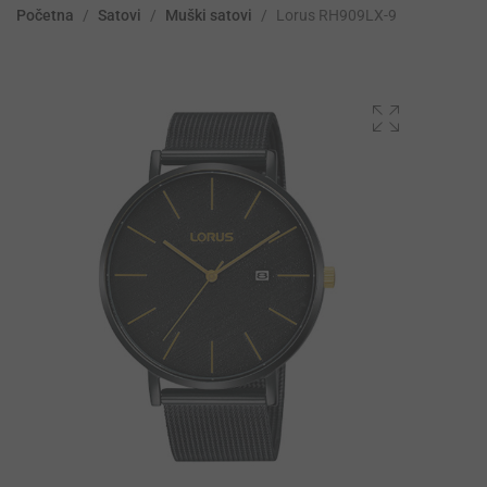
Početna
/
Satovi
/
Muški satovi
/
Lorus RH909LX-9