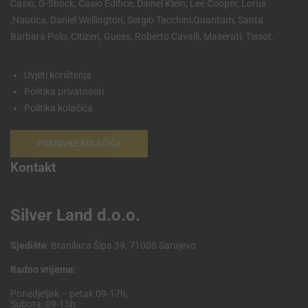
Casio, G-Shock, Casio Edifice, Dainel Klein, Lee Cooper, Lorus
,Nautica, Daniel Wellington, Sergio Tacchini,Quantum, Santa
Barbara Polo, Citizen, Guess, Roberto Cavalli, Maserati, Tissot.
Uvjeti korištenja
Politika privatnosti
Politika kolačića
POSTAVKE KOLAČIĆA
Kontakt
Silver Land d.o.o.
Sjedište
: Branilaca Šipa 39, 71000 Sarajevo
Radno vrijeme:
Ponedjeljak – petak 09-17h,
Subota: 09-15h