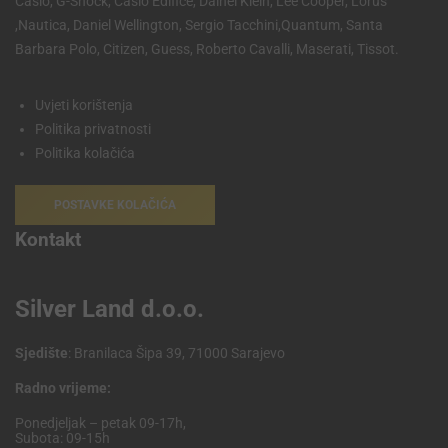
Casio, G-Shock, Casio Edifice, Dainel Klein, Lee Cooper, Lorus
,Nautica, Daniel Wellington, Sergio Tacchini,Quantum, Santa
Barbara Polo, Citizen, Guess, Roberto Cavalli, Maserati, Tissot.
Uvjeti korištenja
Politika privatnosti
Politika kolačića
POSTAVKE KOLAČIĆA
Kontakt
Silver Land d.o.o.
Sjedište
: Branilaca Šipa 39, 71000 Sarajevo
Radno vrijeme:
Ponedjeljak – petak 09-17h,
Subota: 09-15h