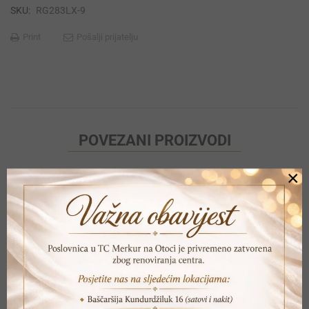
SKU:
RG283LX-9
Print
Pošalji prijatelju
POVEZANI PROIZVODI
×