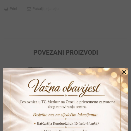
Print
Pošalji prijatelju
POVEZANI PROIZVODI
×