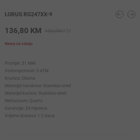
LORUS RG247XX-9
Original
Current
136,80
KM
152,00
KM
price
price
Nema na stanju
was:
is:
152,00 KM.
136,80 KM.
Promjer: 31 MM
Vodootpornost: 5 ATM
Krunica: Obicna
Materijal narukvice: Stainless-steel
Materijal kucista: Stainless-steel
Mehanizam: Quartz
Garancija: 24 mjeseca
Vrijeme dostave: 1-2 dana