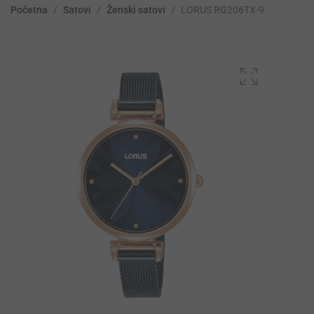
Početna
/
Satovi
/
Ženski satovi
/
LORUS RG206TX-9