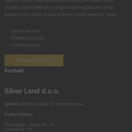
Casio, G-Shock, Casio Edifice, Dainel Klein, Lee Cooper, Lorus
,Nautica, Daniel Wellington, Sergio Tacchini,Quantum, Santa
Barbara Polo, Citizen, Guess, Roberto Cavalli, Maserati, Tissot.
Uvjeti korištenja
Politika privatnosti
Politika kolačića
POSTAVKE KOLAČIĆA
Kontakt
Silver Land d.o.o.
Sjedište
: Branilaca Šipa 39, 71000 Sarajevo
Radno vrijeme:
Ponedjeljak – petak 09-17h,
Subota: 09-15h