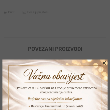
Print
Pošalji prijatelju
POVEZANI PROIZVODI
×