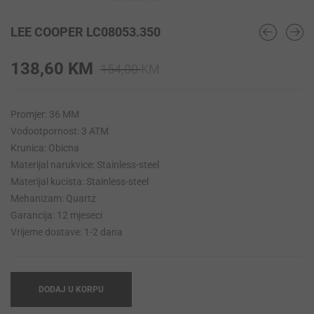
LEE COOPER LC08053.350
Original
Current
138,60
KM
154,00
KM
price
price
was:
is:
Promjer: 36 MM
154,00 KM.
138,60 KM.
Vodootpornost: 3 ATM
Krunica: Obicna
Materijal narukvice: Stainless-steel
Materijal kucista: Stainless-steel
Mehanizam: Quartz
Garancija: 12 mjeseci
Vrijeme dostave: 1-2 dana
DODAJ U KORPU