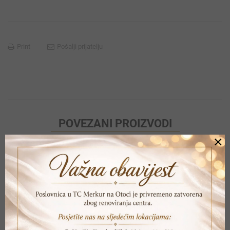
Print
Pošalji prijatelju
POVEZANI PROIZVODI
×