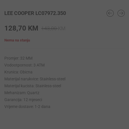
LEE COOPER LC07972.350
Original
Current
128,70
KM
143,00
KM
price
price
Nema na stanju
was:
is:
143,00 KM.
128,70 KM.
Promjer: 32 MM
Vodootpornost: 3 ATM
Krunica: Obicna
Materijal narukvice: Stainless-steel
Materijal kucista: Stainless-steel
Mehanizam: Quartz
Garancija: 12 mjeseci
Vrijeme dostave: 1-2 dana