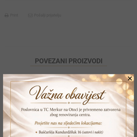
Print
Pošalji prijatelju
POVEZANI PROIZVODI
×