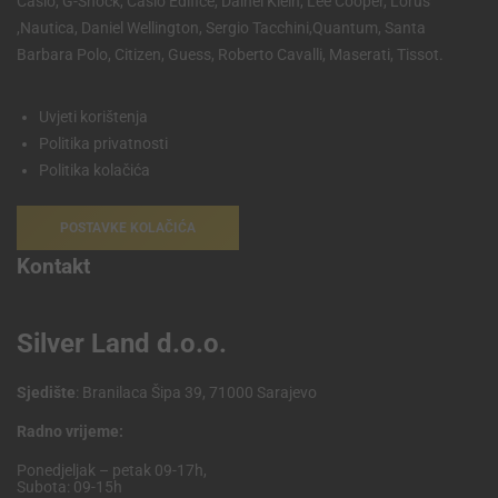
Casio, G-Shock, Casio Edifice, Dainel Klein, Lee Cooper, Lorus
,Nautica, Daniel Wellington, Sergio Tacchini,Quantum, Santa
Barbara Polo, Citizen, Guess, Roberto Cavalli, Maserati, Tissot.
Uvjeti korištenja
Politika privatnosti
Politika kolačića
POSTAVKE KOLAČIĆA
Kontakt
Silver Land d.o.o.
Sjedište
: Branilaca Šipa 39, 71000 Sarajevo
Radno vrijeme:
Ponedjeljak – petak 09-17h,
Subota: 09-15h