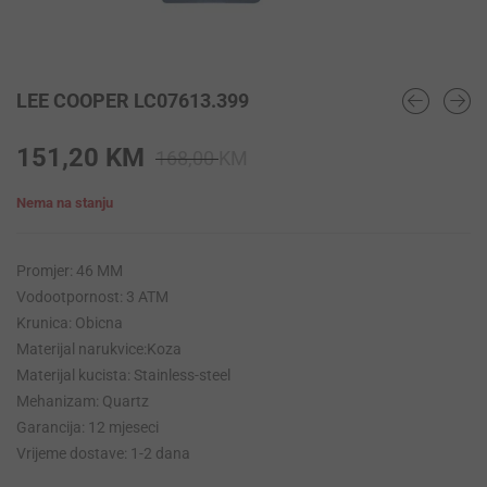
LEE COOPER LC07613.399
Original
Current
151,20
KM
168,00
KM
price
price
Nema na stanju
was:
is:
168,00 KM.
151,20 KM.
Promjer: 46 MM
Vodootpornost: 3 ATM
Krunica: Obicna
Materijal narukvice:Koza
Materijal kucista: Stainless-steel
Mehanizam: Quartz
Garancija: 12 mjeseci
Vrijeme dostave: 1-2 dana