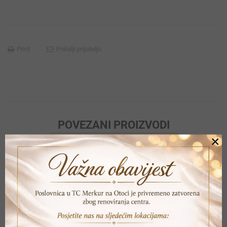
Print
Pošalji prijatelju
POVEZANI PROIZVODI
×