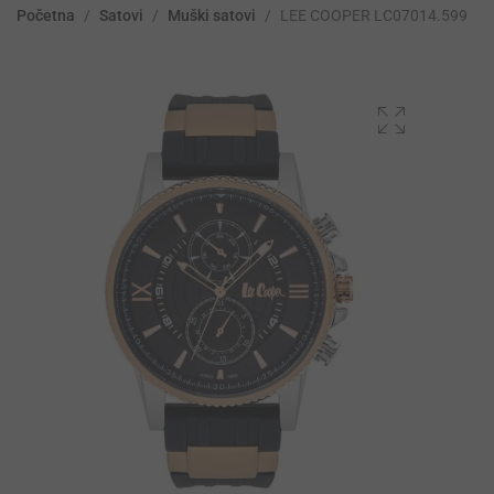
Početna
/
Satovi
/
Muški satovi
/
LEE COOPER LC07014.599