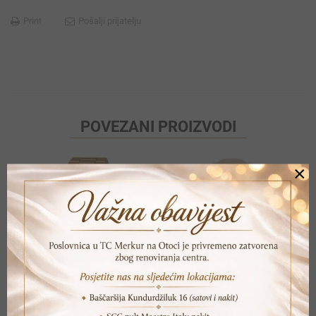
Print
Pošalji prijatelju
POVEZANI PROIZVODI
×