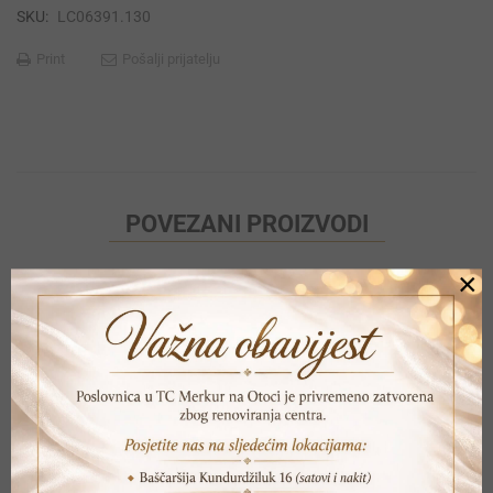
SKU:
LC06391.130
Print
Pošalji prijatelju
POVEZANI PROIZVODI
×