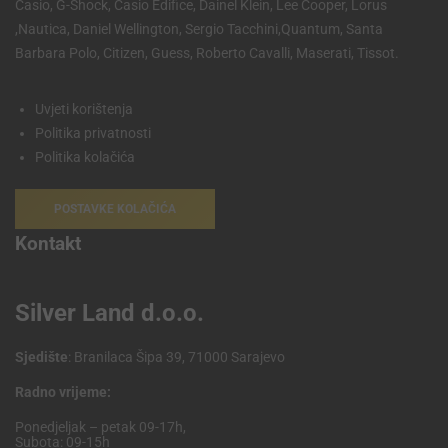
Casio, G-Shock, Casio Edifice, Dainel Klein, Lee Cooper, Lorus
,Nautica, Daniel Wellington, Sergio Tacchini,Quantum, Santa
Barbara Polo, Citizen, Guess, Roberto Cavalli, Maserati, Tissot.
Uvjeti korištenja
Politika privatnosti
Politika kolačića
POSTAVKE KOLAČIĆA
Kontakt
Silver Land d.o.o.
Sjedište
: Branilaca Šipa 39, 71000 Sarajevo
Radno vrijeme:
Ponedjeljak – petak 09-17h,
Subota: 09-15h