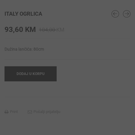
ITALY OGRLICA
Original
Current
93,60
KM
104,00
KM
price
price
was:
is:
Dužina lančića: 80cm
104,00 KM.
93,60 KM.
DODAJ U KORPU
Print
Pošalji prijatelju