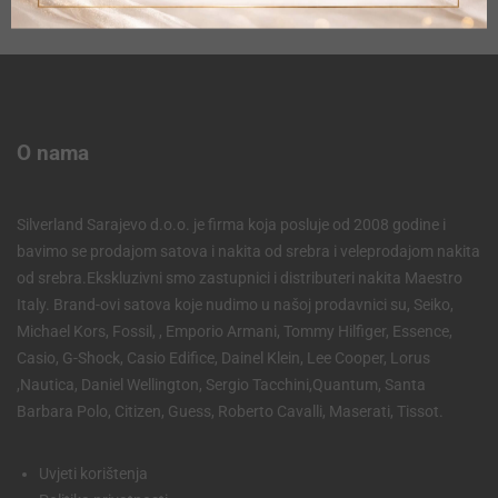
O nama
Silverland Sarajevo d.o.o. je firma koja posluje od 2008 godine i
bavimo se prodajom satova i nakita od srebra i veleprodajom nakita
od srebra.Ekskluzivni smo zastupnici i distributeri nakita Maestro
Italy. Brand-ovi satova koje nudimo u našoj prodavnici su, Seiko,
Michael Kors, Fossil, , Emporio Armani, Tommy Hilfiger, Essence,
Casio, G-Shock, Casio Edifice, Dainel Klein, Lee Cooper, Lorus
,Nautica, Daniel Wellington, Sergio Tacchini,Quantum, Santa
Barbara Polo, Citizen, Guess, Roberto Cavalli, Maserati, Tissot.
Uvjeti korištenja