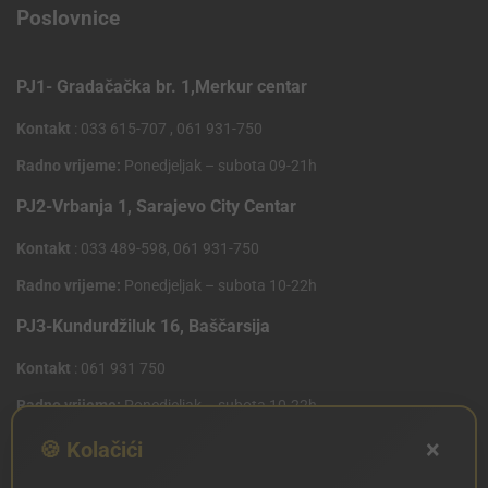
Poslovnice
PJ1- Gradačačka br. 1,Merkur centar
Kontakt
: 033 615-707 , 061 931-750
Radno vrijeme:
Ponedjeljak – subota 09-21h
PJ2-Vrbanja 1, Sarajevo City Centar
Kontakt
: 033 489-598, 061 931-750
Radno vrijeme:
Ponedjeljak – subota 10-22h
PJ3-Kundurdžiluk 16, Baščarsija
Kontakt
: 061 931 750
Radno vrijeme:
Ponedjeljak – subota 10-22h
×
PJ4 West Gate,Mostarsko raskrsce 10 (Penny Plus
🍪 Kolačići
Centar)