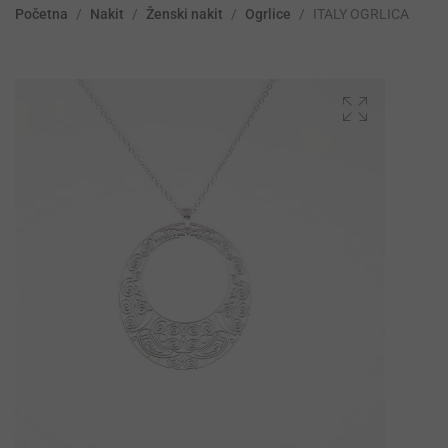
Početna
/
Nakit
/
Ženski nakit
/
Ogrlice
/
ITALY OGRLICA