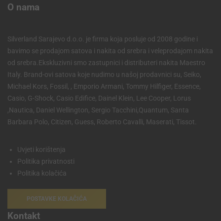
O nama
Silverland Sarajevo d.o.o. je firma koja posluje od 2008 godine i
bavimo se prodajom satova i nakita od srebra i veleprodajom nakita
od srebra.Ekskluzivni smo zastupnici i distributeri nakita Maestro
Italy. Brand-ovi satova koje nudimo u našoj prodavnici su, Seiko,
Michael Kors, Fossil, , Emporio Armani, Tommy Hilfiger, Essence,
Casio, G-Shock, Casio Edifice, Dainel Klein, Lee Cooper, Lorus
,Nautica, Daniel Wellington, Sergio Tacchini,Quantum, Santa
Barbara Polo, Citizen, Guess, Roberto Cavalli, Maserati, Tissot.
Uvjeti korištenja
Politika privatnosti
Politika kolačića
POSTAVKE KOLAČIĆA
Kontakt