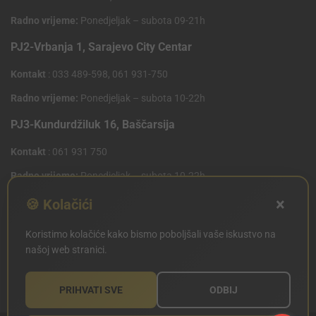
Radno vrijeme:
Ponedjeljak – subota 09-21h
PJ2-Vrbanja 1, Sarajevo City Centar
Kontakt
: 033 489-598, 061 931-750
Radno vrijeme:
Ponedjeljak – subota 10-22h
PJ3-Kundurdžiluk 16, Baščarsija
Kontakt
: 061 931 750
Radno vrijeme:
Ponedjeljak – subota 10-22h
×
PJ4 West Gate,Mostarsko raskrsce 10 (Penny Plus
🍪 Kolačići
Centar)
Koristimo kolačiće kako bismo poboljšali vaše iskustvo na
Kontakt
: 061 931 750
našoj web stranici.
Radno vrijeme:
Ponedjeljak – subota 09-21h
PRIHVATI SVE
ODBIJ