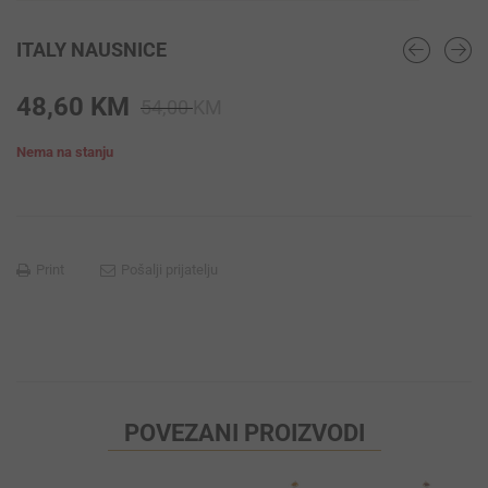
ITALY NAUSNICE
Original
Current
48,60
KM
54,00
KM
price
price
Nema na stanju
was:
is:
54,00 KM.
48,60 KM.
Print
Pošalji prijatelju
POVEZANI PROIZVODI