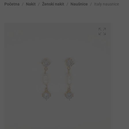
Početna
/
Nakit
/
Ženski nakit
/
Naušnice
/
Italy nausnice