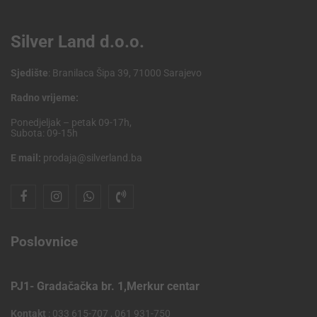
Silver Land d.o.o.
Sjedište
: Branilaca Šipa 39, 71000 Sarajevo
Radno vrijeme:
Ponedjeljak – petak 09-17h,
Subota: 09-15h
E mail:
prodaja@silverland.ba
Poslovnice
PJ1- Gradačačka br. 1,Merkur centar
Kontakt
: 033 615-707 , 061 931-750