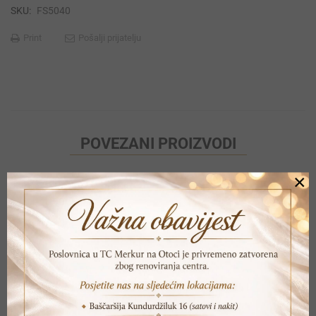
SKU:
FS5040
Print
Pošalji prijatelju
POVEZANI PROIZVODI
×