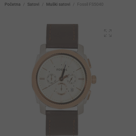
Početna
/
Satovi
/
Muški satovi
/
Fossil FS5040