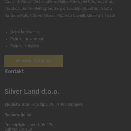
Casio, G-Shock, Casio Edifice, Dainel Klein, Lee Cooper, Lorus
,Nautica, Daniel Wellington, Sergio Tacchini,Quantum, Santa
Barbara Polo, Citizen, Guess, Roberto Cavalli, Maserati, Tissot.
Uvjeti korištenja
Politika privatnosti
Politika kolačića
POSTAVKE KOLAČIĆA
Kontakt
Silver Land d.o.o.
Sjedište
: Branilaca Šipa 39, 71000 Sarajevo
Radno vrijeme:
Ponedjeljak – petak 09-17h,
Subota: 09-15h